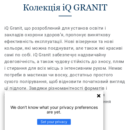
Колекція iQ GRANIT
iQ Granit, що розроблений для установ освіти і
закладів охорони здоров’я, пропонує виняткову
ефективність експлуатації. Нові візерунки та нові
кольори, які можна поєднувати, але також які красиві
самі по собі. iQ Granit забезпечує надзвичайну
довговічність, а також чудову стійкість до зносу, плям
і стирання для всіх місць з інтенсивним рухом. Немає
потреби в мастиках чи воску, достатньо простого
сухого полірування, щоб відновити початковий вигляд
цї підлоги. Завдяки різноманітності форматів і
узгоджених аксесуарів, включно з варіантами
акустичних, антистатичних і стійких до ковзання
We don't know what your privacy preferences
покриттів для підлог, iQ Granit є справжньою
are yet.
пропозицією багатьох рішень.
Set your privacy