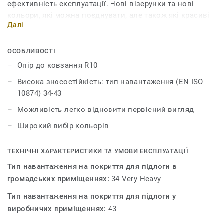
ефективність експлуатації. Нові візерунки та нові
кольори, які можна поєднувати, але також які красиві
Далі
самі по собі. iQ Granit забезпечує надзвичайну
довговічність, а також чудову стійкість до зносу, плям
і стирання для всіх місць з інтенсивним рухом. Немає
ОСОБЛИВОСТІ
потреби в мастиках чи воску, достатньо простого
Опір до ковзання R10
сухого полірування, щоб відновити початковий вигляд
Висока зносостійкість: тип навантаження (EN ISO
цї підлоги. Завдяки різноманітності форматів і
10874) 34-43
узгоджених аксесуарів, включно з варіантами
акустичних, антистатичних і стійких до ковзання
Можливість легко відновити первісний вигляд
покриттів для підлог, iQ Granit є справжньою
Широкий вибір кольорів
пропозицією багатьох рішень.
ТЕХНІЧНІ ХАРАКТЕРИСТИКИ ТА УМОВИ ЕКСПЛУАТАЦІЇ
Тип навантаження на покриття для підлоги в
громадських приміщеннях:
34 Very Heavy
Тип навантаження на покриття для підлоги у
виробничих приміщеннях:
43