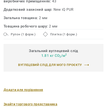
виробничих приміщеннях:
43
чистих матеріалів і придатна для вторинної переробки
Додатковий захисний шар:
New iQ PUR
(обрізки та відходи після використання) за допомогою
нашої програми ReStart®.
Загальна товщина:
2 мм
Товщина робочого шару:
2 мм
Рулон (1 форм.)
Плитка (1 форм.)
Загальний вуглецевий слід
2
1.81 кг CO
/м
2
ВУГЛЕЦЕВИЙ СЛІД ДЛЯ МОГО ПРОЄКТУ
Додати для порівняння
Знайти торгового представника