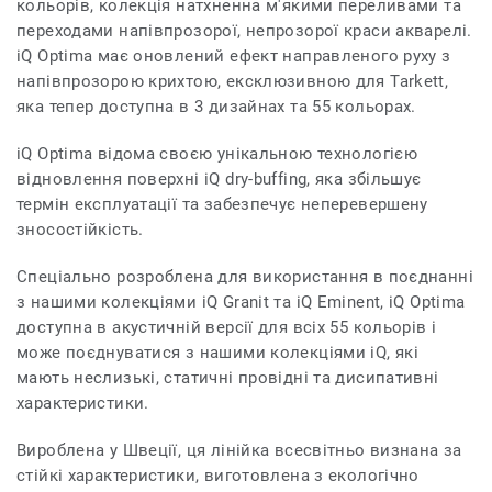
кольорів, колекція натхненна м'якими переливами та
переходами напівпрозорої, непрозорої краси акварелі.
iQ Optima має оновлений ефект направленого руху з
напівпрозорою крихтою, ексклюзивною для Tarkett,
яка тепер доступна в 3 дизайнах та 55 кольорах.
iQ Optima відома своєю унікальною технологією
відновлення поверхні iQ dry-buffing, яка збільшує
термін експлуатації та забезпечує неперевершену
зносостійкість.
Спеціально розроблена для використання в поєднанні
з нашими колекціями iQ Granit та iQ Eminent, iQ Optima
доступна в акустичній версії для всіх 55 кольорів і
може поєднуватися з нашими колекціями iQ, які
мають неслизькі, статичні провідні та дисипативні
характеристики.
Вироблена у Швеції, ця лінійка всесвітньо визнана за
стійкі характеристики, виготовлена з екологічно