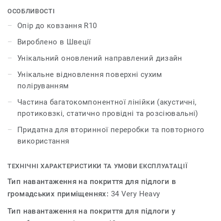
кольорів, колекція натхненна м'якими переливами та
ОСОБЛИВОСТІ
переходами напівпрозорої, непрозорої краси акварелі.
Опір до ковзання R10
iQ Optima має оновлений ефект направленого руху з
Вироблено в Швеції
напівпрозорою крихтою, ексклюзивною для Tarkett,
яка тепер доступна в 3 дизайнах та 55 кольорах.
Унікальний оновлений направлений дизайн
Унікальне відновлення поверхні сухим
iQ Optima відома своєю унікальною технологією
поліруванням
відновлення поверхні iQ dry-buffing, яка збільшує
термін експлуатації та забезпечує неперевершену
Частина багатокомпонентної лінійки (акустичні,
зносостійкість.
протиковзкі, статично провідні та розсіювальні)
Придатна для вторинної переробки та повторного
Спеціально розроблена для використання в поєднанні
використання
з нашими колекціями iQ Granit та iQ Eminent, iQ Optima
доступна в акустичній версії для всіх 55 кольорів і
може поєднуватися з нашими колекціями iQ, які
ТЕХНІЧНІ ХАРАКТЕРИСТИКИ ТА УМОВИ ЕКСПЛУАТАЦІЇ
мають неслизькі, статичні провідні та дисипативні
Тип навантаження на покриття для підлоги в
характеристики.
громадських приміщеннях:
34 Very Heavy
Вироблена у Швеції, ця лінійка всесвітньо визнана за
Тип навантаження на покриття для підлоги у
стійкі характеристики, виготовлена з екологічно