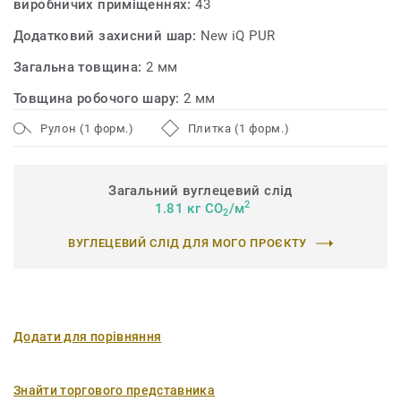
виробничих приміщеннях:
43
чистих матеріалів і придатна для вторинної переробки
Додатковий захисний шар:
New iQ PUR
(обрізки та відходи після використання) за допомогою
нашої програми ReStart®.
Загальна товщина:
2 мм
Товщина робочого шару:
2 мм
Рулон (1 форм.)
Плитка (1 форм.)
Загальний вуглецевий слід
2
1.81 кг CO
/м
2
ВУГЛЕЦЕВИЙ СЛІД ДЛЯ МОГО ПРОЄКТУ
Додати для порівняння
Знайти торгового представника