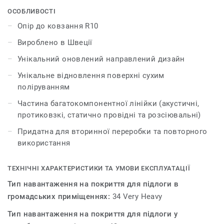
кольорів, колекція натхненна м'якими переливами та
ОСОБЛИВОСТІ
переходами напівпрозорої, непрозорої краси акварелі.
Опір до ковзання R10
iQ Optima має оновлений ефект направленого руху з
Вироблено в Швеції
напівпрозорою крихтою, ексклюзивною для Tarkett,
яка тепер доступна в 3 дизайнах та 55 кольорах.
Унікальний оновлений направлений дизайн
Унікальне відновлення поверхні сухим
iQ Optima відома своєю унікальною технологією
поліруванням
відновлення поверхні iQ dry-buffing, яка збільшує
термін експлуатації та забезпечує неперевершену
Частина багатокомпонентної лінійки (акустичні,
зносостійкість.
протиковзкі, статично провідні та розсіювальні)
Придатна для вторинної переробки та повторного
Спеціально розроблена для використання в поєднанні
використання
з нашими колекціями iQ Granit та iQ Eminent, iQ Optima
доступна в акустичній версії для всіх 55 кольорів і
може поєднуватися з нашими колекціями iQ, які
ТЕХНІЧНІ ХАРАКТЕРИСТИКИ ТА УМОВИ ЕКСПЛУАТАЦІЇ
мають неслизькі, статичні провідні та дисипативні
Тип навантаження на покриття для підлоги в
характеристики.
громадських приміщеннях:
34 Very Heavy
Вироблена у Швеції, ця лінійка всесвітньо визнана за
Тип навантаження на покриття для підлоги у
стійкі характеристики, виготовлена з екологічно