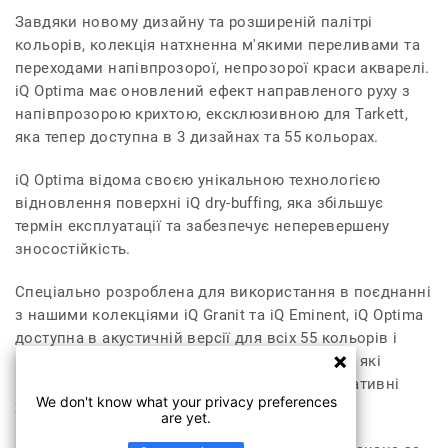
Завдяки новому дизайну та розширеній палітрі
кольорів, колекція натхненна м'якими переливами та
переходами напівпрозорої, непрозорої краси акварелі.
iQ Optima має оновлений ефект направленого руху з
напівпрозорою крихтою, ексклюзивною для Tarkett,
яка тепер доступна в 3 дизайнах та 55 кольорах.
iQ Optima відома своєю унікальною технологією
відновлення поверхні iQ dry-buffing, яка збільшує
термін експлуатації та забезпечує неперевершену
зносостійкість.
Спеціально розроблена для використання в поєднанні
з нашими колекціями iQ Granit та iQ Eminent, iQ Optima
доступна в акустичній версії для всіх 55 кольорів і
може поєднуватися з нашими колекціями iQ, які
мають неслизькі, статичні провідні та дисипативні
We don't know what your privacy preferences
характеристики.
are yet.