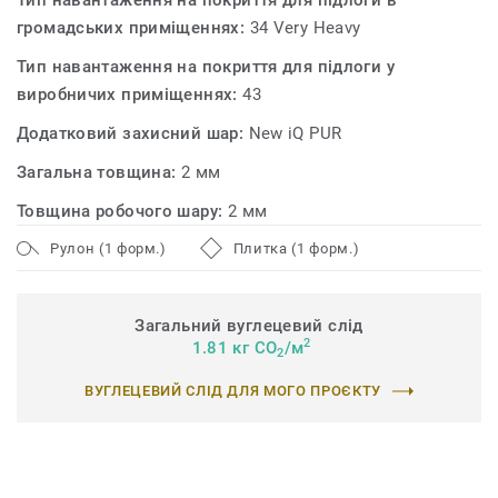
Тип навантаження на покриття для підлоги в
характеристики.
громадських приміщеннях:
34 Very Heavy
Вироблена у Швеції, ця лінійка всесвітньо визнана за
Тип навантаження на покриття для підлоги у
стійкі характеристики, виготовлена з екологічно
виробничих приміщеннях:
43
чистих матеріалів і придатна для вторинної переробки
Додатковий захисний шар:
New iQ PUR
(обрізки та відходи після використання) за допомогою
нашої програми ReStart®.
Загальна товщина:
2 мм
Товщина робочого шару:
2 мм
Рулон (1 форм.)
Плитка (1 форм.)
Загальний вуглецевий слід
2
1.81 кг CO
/м
2
ВУГЛЕЦЕВИЙ СЛІД ДЛЯ МОГО ПРОЄКТУ