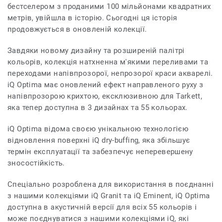
бестселером з проданими 100 мільйонами квадратних
метрів, увійшла в історію. Сьогодні ця історія
продовжується в оновленій колекції.
Завдяки новому дизайну та розширеній палітрі
кольорів, колекція натхненна м'якими переливами та
переходами напівпрозорої, непрозорої краси акварелі.
iQ Optima має оновлений ефект направленого руху з
напівпрозорою крихтою, ексклюзивною для Tarkett,
яка тепер доступна в 3 дизайнах та 55 кольорах.
iQ Optima відома своєю унікальною технологією
відновлення поверхні iQ dry-buffing, яка збільшує
термін експлуатації та забезпечує неперевершену
зносостійкість.
Спеціально розроблена для використання в поєднанні
з нашими колекціями iQ Granit та iQ Eminent, iQ Optima
доступна в акустичній версії для всіх 55 кольорів і
може поєднуватися з нашими колекціями iQ, які