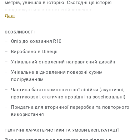
метрів, увійшла в історію. Сьогодні ця історія
продовжується в оновленій колекції.
Далі
Завдяки новому дизайну та розширеній палітрі
кольорів, колекція натхненна м'якими переливами та
ОСОБЛИВОСТІ
переходами напівпрозорої, непрозорої краси акварелі.
Опір до ковзання R10
iQ Optima має оновлений ефект направленого руху з
Вироблено в Швеції
напівпрозорою крихтою, ексклюзивною для Tarkett,
яка тепер доступна в 3 дизайнах та 55 кольорах.
Унікальний оновлений направлений дизайн
Унікальне відновлення поверхні сухим
iQ Optima відома своєю унікальною технологією
поліруванням
відновлення поверхні iQ dry-buffing, яка збільшує
термін експлуатації та забезпечує неперевершену
Частина багатокомпонентної лінійки (акустичні,
зносостійкість.
протиковзкі, статично провідні та розсіювальні)
Придатна для вторинної переробки та повторного
Спеціально розроблена для використання в поєднанні
використання
з нашими колекціями iQ Granit та iQ Eminent, iQ Optima
доступна в акустичній версії для всіх 55 кольорів і
може поєднуватися з нашими колекціями iQ, які
ТЕХНІЧНІ ХАРАКТЕРИСТИКИ ТА УМОВИ ЕКСПЛУАТАЦІЇ
мають неслизькі, статичні провідні та дисипативні