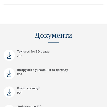
Документи
Textures for 3D usage
ZIP
Інструкції з укладання та догляду
PDF
Взірці колекції
PDF
Зображення Tif