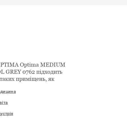
OPTIMA Optima MEDIUM
L GREY 0762 підходить
 таких приміщень, як
дицина
віта
дустрія