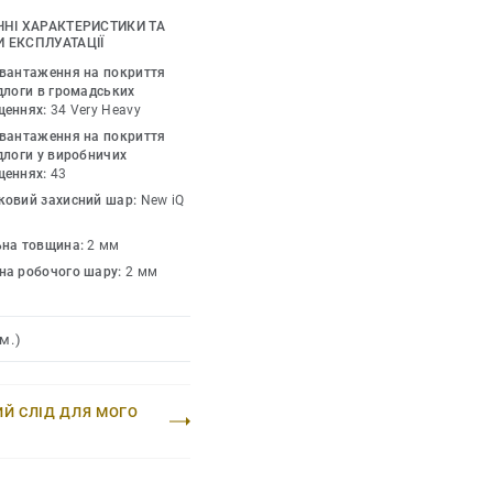
ЧНІ ХАРАКТЕРИСТИКИ ТА
 палітрі кольорів,
 ЕКСПЛУАТАЦІЇ
ами та переходами
авантаження на покриття
елі. iQ Optima має
длоги в громадських
щеннях:
34 Very Heavy
з напівпрозорою
авантаження на покриття
ка тепер доступна в 3
длоги у виробничих
щеннях:
43
ковий захисний шар:
New iQ
ехнологією
ка збільшує термін
ьна товщина:
2 мм
шену зносостійкість.
на робочого шару:
2 мм
ння в поєднанні з
nent, iQ Optima
м.)
 55 кольорів і може
 які мають неслизькі,
актеристики.
ИЙ СЛІД ДЛЯ МОГО
тньо визнана за стійкі
ічно чистих матеріалів