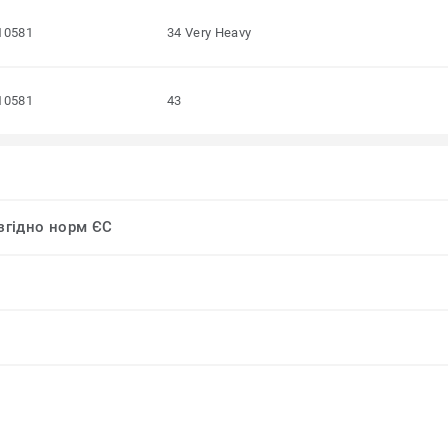
10581
34 Very Heavy
10581
43
 згідно норм ЄС