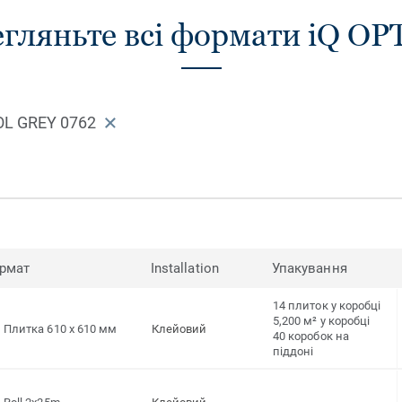
і придатна для вторинної переробки (
гляньте всі формати iQ O
після використання) за допомогою н
ReStart®.
L GREY 0762
рмат
Installation
Упакування
14 плиток у коробці
5,200 м² у коробці
Плитка 610 x 610 мм
Клейовий
40 коробок на
піддоні