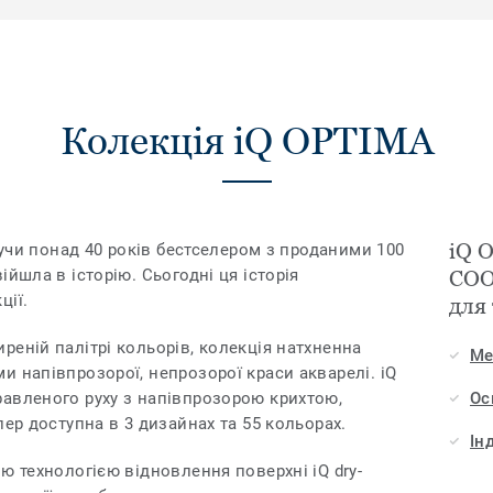
Колекція iQ OPTIMA
iQ 
удучи понад 40 років бестселером з проданими 100
ійшла в історію. Сьогодні ця історія
COO
ції.
для
реній палітрі кольорів, колекція натхненна
Ме
и напівпрозорої, непрозорої краси акварелі. iQ
авленого руху з напівпрозорою крихтою,
Ос
пер доступна в 3 дизайнах та 55 кольорах.
Ін
ю технологією відновлення поверхні iQ dry-