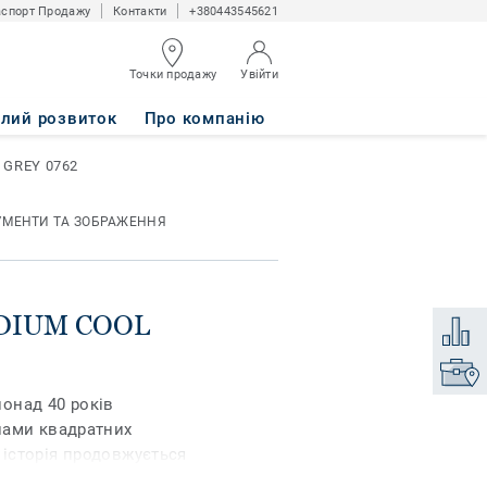
спорт Продажу
Контакти
+380443545621
Точки продажу
Увійти
2
алий розвиток
Про компанію
 GREY 0762
УМЕНТИ ТА ЗОБРАЖЕННЯ
EDIUM COOL
Додати
Знайти
понад 40 років
нами квадратних
я історія продовжується