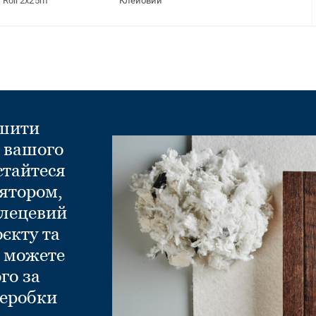
Roll 2x25m
Клейовий
ншити
д вашого
стайтеся
ятором,
глецевий
оєкту та
и можете
го за
еробки