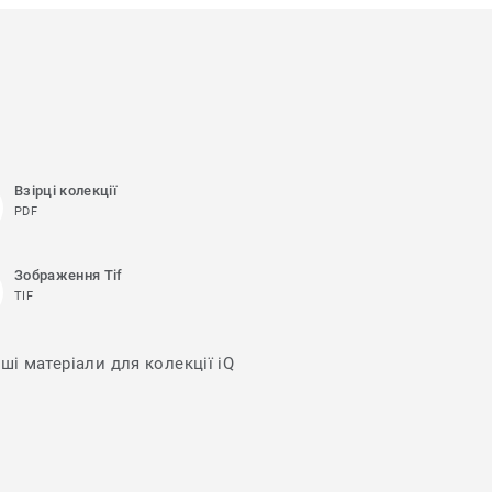
Взірці колекції
PDF
Зображення Tif
TIF
ші матеріали для колекції iQ