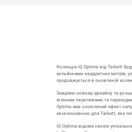
Колекція iQ Optima від Tarkett б
мільйонами квадратних метрів, ув
продовжується в оновленій колек
Завдяки новому дизайну та розши
м'якими переливами та переходам
Optima має оновлений ефект напр
ексклюзивною для Tarkett, яка те
iQ Optima відома своєю унікально