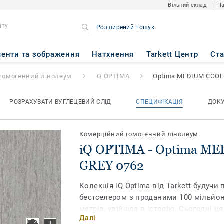
Вільний склад
Па
Розширений пошук
tima MEDIUM COOL GREY 076
енти та зображення
Натхнення
Tarkett Центр
Ст
гомогенний лінолеум
iQ OPTIMA
Optima MEDIUM COOL
РОЗРАХУВАТИ ВУГЛЕЦЕВИЙ СЛІД
СПЕЦИФІКАЦІЯ
ДОК
Комерційний гомогенний лінолеум
iQ OPTIMA - Optima M
GREY 0762
Колекція iQ Optima від Tarkett будучи 
бестселером з проданими 100 мільйо
метрів, увійшла в історію. Сьогодні ц
Далі
в оновленій колекції.