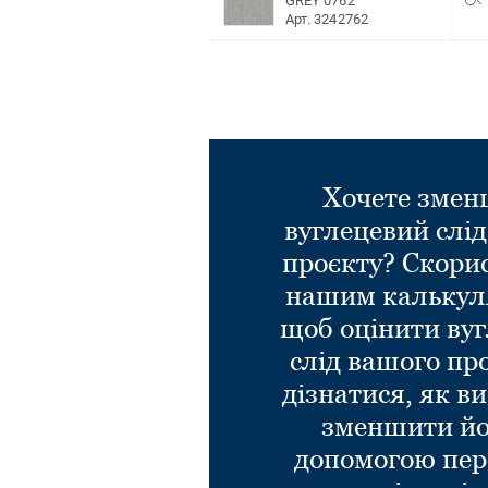
GREY 0762
Арт. 3242762
Хочете зме
вуглецевий слі
проєкту? Скори
нашим калькул
щоб оцінити ву
слід вашого пр
дізнатися, як в
зменшити йо
допомогою пер