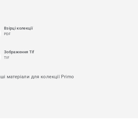
Взірці колекції
PDF
Зображення Tif
TIF
нші матеріали для колекції Primo