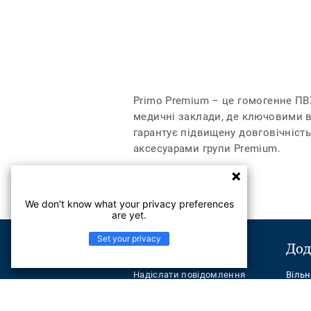
Primo Premium – це гомогенне ПВХ
медичні заклади, де ключовими ви
гарантує підвищену довговічність
аксесуарами групи Premium.
We don't know what your privacy preferences
are yet.
Set your privacy
Підтримка
Дод
Надіслати повідомлення
Віль
Телефон:
+380443545621