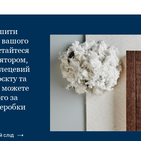
ншити
д вашого
стайтеся
ятором,
глецевий
оєкту та
и можете
го за
еробки
.
Й СЛІД