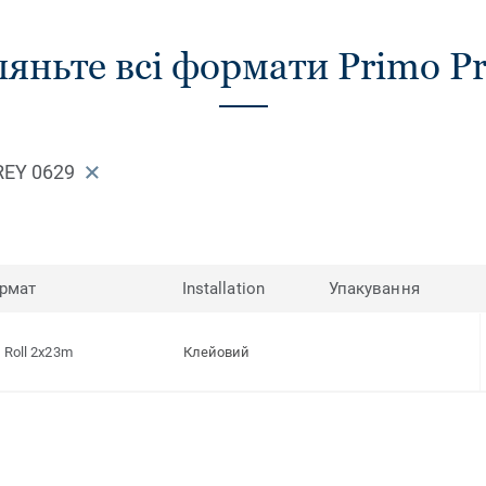
яньте всі формати Primo 
REY 0629
рмат
Installation
Упакування
Roll 2x23m
Клейовий