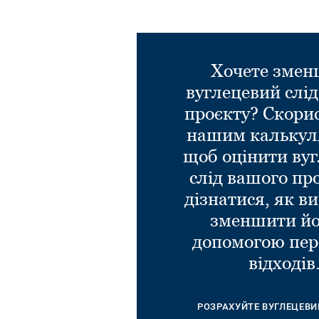
Хочете зме
вуглецевий слі
проєкту? Скори
нашим калькул
щоб оцінити ву
слід вашого пр
дізнатися, як в
зменшити йо
допомогою пер
відходів
РОЗРАХУЙТЕ ВУГЛЕЦЕВИ