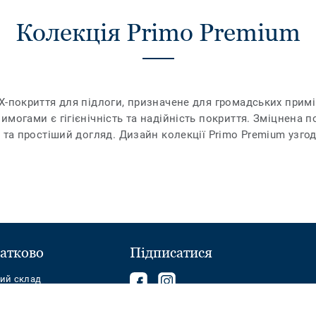
Колекція Primo Premium
-покриття для підлоги, призначене для громадських приміщ
могами є гігієнічність та надійність покриття. Зміцнена 
 та простіший догляд. Дизайн колекції Primo Premium узго
атково
Підписатися
Follow
Follow
ний склад
us
us
on
on