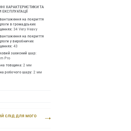
 та простіший догляд.
ЧНІ ХАРАКТЕРИСТИКИ ТА
жується з іншими
 ЕКСПЛУАТАЦІЇ
mium.
авантаження на покриття
длоги в громадських
щеннях:
34 Very Heavy
авантаження на покриття
длоги у виробничих
щеннях:
43
ковий захисний шар:
um Pro
ьна товщина:
2 мм
на робочого шару:
2 мм
ИЙ СЛІД ДЛЯ МОГО