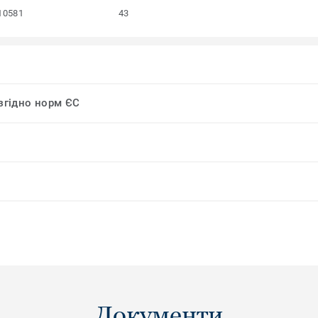
10581
43
 згідно норм ЄС
Документи