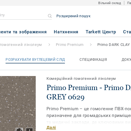
Вільний склад
Па
Розширений пошук
 Primo DARK CLAY GREY 0629
енти та зображення
Натхнення
Tarkett Центр
Ст
гомогенний лінолеум
Primo Premium
Primo DARK CLAY
РОЗРАХУВАТИ ВУГЛЕЦЕВИЙ СЛІД
СПЕЦИФІКАЦІЯ
ДОК
Комерційний гомогенний лінолеум
Primo Premium - Primo
GREY 0629
Primo Premium – це гомогенне ПВХ-пок
призначене для громадських приміщен
та медичні заклади, де ключовими вим
Далі
та надійність покриття. Зміцнена пол