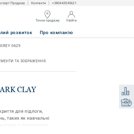
спорт Продажу
Контакти
+380443545621
Точки продажу
Увійти
алий розвиток
Про компанію
 GREY 0629
УМЕНТИ ТА ЗОБРАЖЕННЯ
 DARK CLAY
Додати
Знайти
риття для підлоги,
ь, таких як навчальні
огами є гігієнічність
іуретаном поверхня