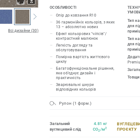
PUR гарантує підвищену довговічність
ОСОБЛИВОСТІ
ТЕХНІ
Дизайн колекції Primo Premium узгод
УМОВИ
Опір до ковзання R10
продуктами та аксесуарами групи Pre
Тип н
36 гармонійніх кольорів, з яких
для пі
13 – абсолютно нових
Всі дизайни (30)
примі
Ефект кольорових "чіпсів"/
контрастний малюнок
Тип н
для пі
Легкість догляду та
примі
обслуговування
Помірна вартість життєвого
Додат
циклу
Premi
Багатофункціональне рішення,
Загал
яке об’єднує дизайн і
Товщи
практичність
Зварювальні шнури
відповідних кольорів
Рулон (1 форм.)
Загальний
4.81 кг
ВУГЛЕЦЕВ
2
вуглецевий слід
CO
/м
ПРОЄКТУ
2