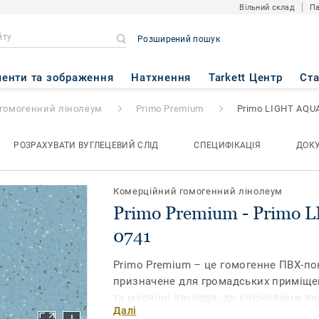
Вільний склад
Па
Розширений пошук
 Primo LIGHT AQUA 0741
енти та зображення
Натхнення
Tarkett Центр
Ст
гомогенний лінолеум
Primo Premium
Primo LIGHT AQU
РОЗРАХУВАТИ ВУГЛЕЦЕВИЙ СЛІД
СПЕЦИФІКАЦІЯ
ДОК
Комерційний гомогенний лінолеум
Primo Premium - Primo
0741
Primo Premium – це гомогенне ПВХ-пок
призначене для громадських приміщен
та медичні заклади, де ключовими вим
Далі
та надійність покриття. Зміцнена пол