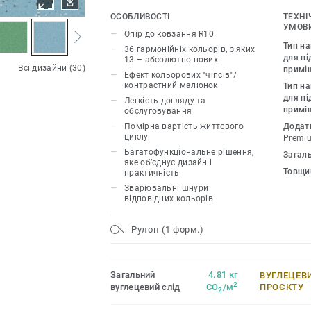
PUR гарантує підвищену довговічність
ОСОБЛИВОСТІ
ТЕХНІ
Дизайн колекції Primo Premium узгод
УМОВИ
Опір до ковзання R10
продуктами та аксесуарами групи Pre
Тип н
36 гармонійніх кольорів, з яких
для пі
13 – абсолютно нових
Всі дизайни (30)
примі
Ефект кольорових "чіпсів"/
контрастний малюнок
Тип н
для пі
Легкість догляду та
примі
обслуговування
Помірна вартість життєвого
Додат
циклу
Premi
Багатофункціональне рішення,
Загал
яке об’єднує дизайн і
Товщи
практичність
Зварювальні шнури
відповідних кольорів
Рулон (1 форм.)
Загальний
4.81 кг
ВУГЛЕЦЕВ
2
вуглецевий слід
CO
/м
ПРОЄКТУ
2