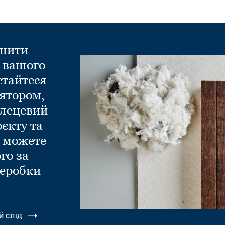
ншити
д вашого
стайтеся
ятором,
глецевий
оєкту та
и можете
го за
еробки
.
Й СЛІД