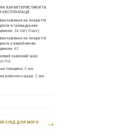
 та простіший догляд.
ЧНІ ХАРАКТЕРИСТИКИ ТА
жується з іншими
 ЕКСПЛУАТАЦІЇ
mium.
авантаження на покриття
длоги в громадських
щеннях:
34 Very Heavy
авантаження на покриття
длоги у виробничих
щеннях:
43
ковий захисний шар:
um Pro
ьна товщина:
2 мм
на робочого шару:
2 мм
ИЙ СЛІД ДЛЯ МОГО