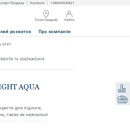
спорт Продажу
Контакти
+380443545621
Точки продажу
Увійти
алий розвиток
Про компанію
A 0741
УМЕНТИ ТА ЗОБРАЖЕННЯ
 LIGHT AQUA
Додати
Знайти
риття для підлоги,
ь, таких як навчальні
огами є гігієнічність
іуретаном поверхня