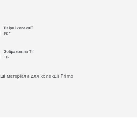
Взірці колекції
PDF
Зображення Tif
TIF
нші матеріали для колекції Primo