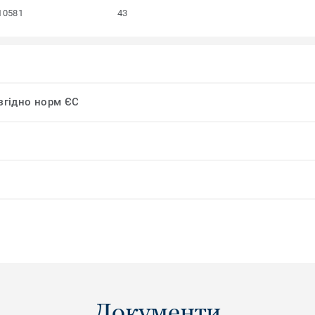
10581
43
 згідно норм ЄС
Документи