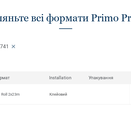
яньте всі формати Primo 
0741
рмат
Installation
Упакування
Roll 2x23m
Клейовий