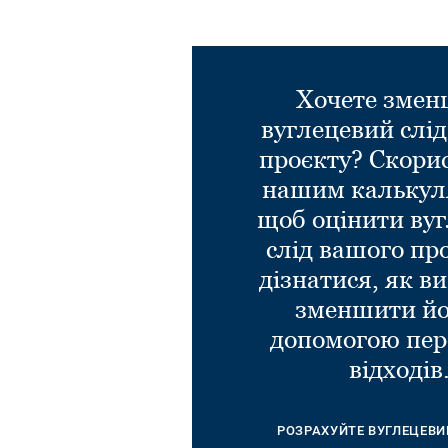
Хочете зме
вуглецевий слі
проєкту? Скори
нашим калькул
щоб оцінити ву
слід вашого пр
дізнатися, як в
зменшити йо
допомогою пер
відходів
РОЗРАХУЙТЕ ВУГЛЕЦЕВИ