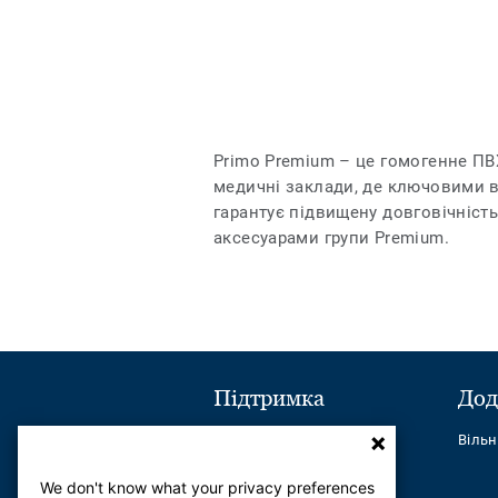
Primo Premium – це гомогенне ПВХ
медичні заклади, де ключовими ви
гарантує підвищену довговічність
аксесуарами групи Premium.
Підтримка
Дод
Надіслати повідомлення
Віль
Телефон:
+380443545621
We don't know what your privacy preferences