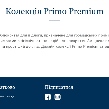
Колекція Primo Premium
-покриття для підлоги, призначене для громадських приміщ
могами є гігієнічність та надійність покриття. Зміцнена 
 та простіший догляд. Дизайн колекції Primo Premium узго
атково
Підписатися
Follow
Follow
ний склад
us
us
on
on