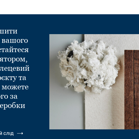
ншити
д вашого
стайтеся
ятором,
глецевий
оєкту та
и можете
го за
еробки
.
Й СЛІД