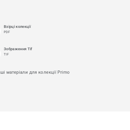
Взірці колекції
PDF
Зображення Tif
TIF
нші матеріали для колекції Primo