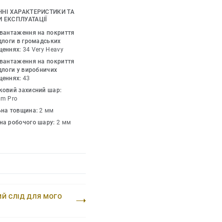
 та простіший догляд.
ЧНІ ХАРАКТЕРИСТИКИ ТА
жується з іншими
 ЕКСПЛУАТАЦІЇ
mium.
авантаження на покриття
длоги в громадських
щеннях:
34 Very Heavy
авантаження на покриття
длоги у виробничих
щеннях:
43
ковий захисний шар:
um Pro
ьна товщина:
2 мм
на робочого шару:
2 мм
ИЙ СЛІД ДЛЯ МОГО