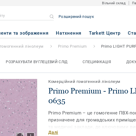
Вільний склад
Па
Розширений пошук
 Primo LIGHT PURPLE 0635
енти та зображення
Натхнення
Tarkett Центр
Ст
гомогенний лінолеум
Primo Premium
Primo LIGHT PUR
РОЗРАХУВАТИ ВУГЛЕЦЕВИЙ СЛІД
СПЕЦИФІКАЦІЯ
ДОК
Комерційний гомогенний лінолеум
Primo Premium - Primo
0635
Primo Premium – це гомогенне ПВХ-пок
призначене для громадських приміщен
та медичні заклади, де ключовими вим
Далі
та надійність покриття. Зміцнена пол