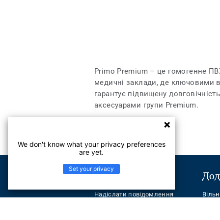
Primo Premium – це гомогенне ПВХ
медичні заклади, де ключовими ви
гарантує підвищену довговічність
аксесуарами групи Premium.
We don't know what your privacy preferences
are yet.
Set your privacy
Підтримка
Дод
Надіслати повідомлення
Віль
Телефон:
+380443545621