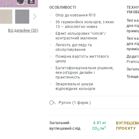
PUR гарантує підвищену довговічність
ОСОБЛИВОСТІ
ТЕХНІ
Дизайн колекції Primo Premium узгод
УМОВИ
Опір до ковзання R10
продуктами та аксесуарами групи Pre
Тип н
36 гармонійніх кольорів, з яких
для пі
13 – абсолютно нових
Всі дизайни (30)
примі
Ефект кольорових "чіпсів"/
контрастний малюнок
Тип н
для пі
Легкість догляду та
примі
обслуговування
Помірна вартість життєвого
Додат
циклу
Premi
Багатофункціональне рішення,
Загал
яке об’єднує дизайн і
Товщи
практичність
Зварювальні шнури
відповідних кольорів
Рулон (1 форм.)
Загальний
4.81 кг
ВУГЛЕЦЕВ
2
вуглецевий слід
CO
/м
ПРОЄКТУ
2