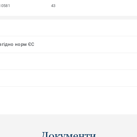
10581
43
 згідно норм ЄС
Документи