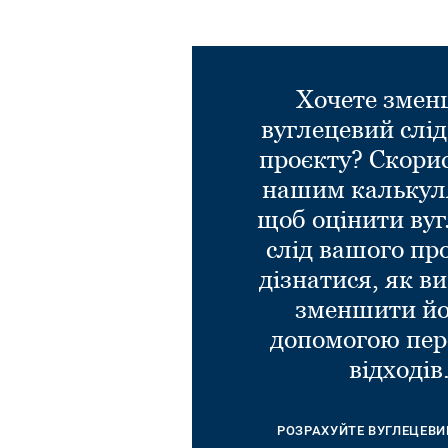
Хочете зме
вуглецевий слі
проєкту? Скори
нашим калькул
щоб оцінити ву
слід вашого пр
дізнатися, як в
зменшити йо
допомогою пер
відходів
РОЗРАХУЙТЕ ВУГЛЕЦЕВИ