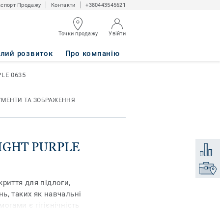
спорт Продажу
Контакти
+380443545621
Точки продажу
Увійти
алий розвиток
Про компанію
PLE 0635
УМЕНТИ ТА ЗОБРАЖЕННЯ
 LIGHT PURPLE
Додати
Знайти
риття для підлоги,
ь, таких як навчальні
огами є гігієнічність
іуретаном поверхня