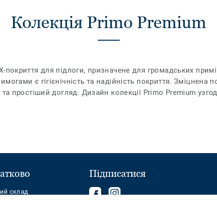
Колекція Primo Premium
-покриття для підлоги, призначене для громадських приміщ
могами є гігієнічність та надійність покриття. Зміцнена 
 та простіший догляд. Дизайн колекції Primo Premium узго
атково
Підписатися
Follow
Follow
ний склад
us
us
on
on