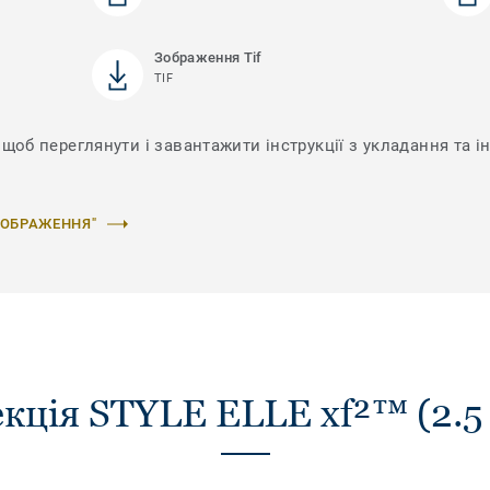
Зображення Tif
TIF
 щоб переглянути і завантажити інструкції з укладання та і
ЗОБРАЖЕННЯ"
кція STYLE ELLE xf²™ (2.