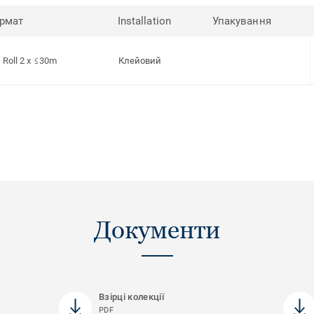
рмат
Installation
Упакування
Roll 2 x ≤30m
Клейовий
Документи
Взірці колекції
PDF