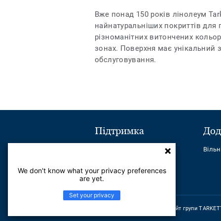
Вже понад 150 років лінолеум Tark
найнатуральніших покриттів для п
різноманітних витончених кольора
зонах. Поверхня має унікальний з
обслуговування.
Підтримка
Дод
Надіслати повідомлення
Віль
Телефон:
+380443545621
We don't know what your privacy preferences
are yet.
Найчастіші питання
Set your privacy
Перейти на сайт групи TARKET