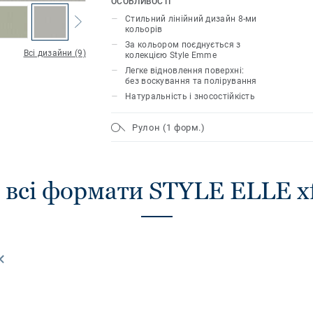
ОСОБЛИВОСТІ
ідеально підходить для створення від
Стильний лінійний дизайн 8-ми
коридорах та у відкритих зонах. Пове
кольорів
захисний шар xf² ™, що гарантує лінол
За кольором поєднується з
Всі дизайни (9)
колекцією Style Emme
легкий догляд та ощадливе обслугову
Легке відновлення поверхні:
без воскування та полірування
Натуральність і зносостійкість
Рулон (1 форм.)
 всі формати STYLE ELLE x