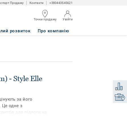
спорт Продажу
Контакти
+380443545621
Точки продажу
Увійти
3
алий розвиток
Про компанію
 - Style Elle
Додати
Знайти
цінують за його
. Це одне з
риттів для підлоги на
xf² ™ пропонує стильний
нчених кольорах, який