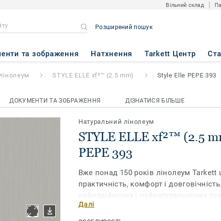
Вільний склад
Па
Розширений пошук
 (2.5 mm)
- Style Elle PEPE 39
енти та зображення
Натхнення
Tarkett Центр
Ст
лінолеум
STYLE ELLE xf²™ (2.5 mm)
Style Elle PEPE 393
ДОКУМЕНТИ ТА ЗОБРАЖЕННЯ
ДІЗНАТИСЯ БІЛЬШЕ
Натуральний лінолеум
STYLE ELLE xf²™ (2.5 mm)
PEPE 393
Вже понад 150 років лінолеум Tarkett 
практичність, комфорт і довговічність
найнадійніших і найнатуральніших пок
Далі
ринку. Наша нова колекція Style Elle 
лінійний дизайн у різноманітних вито