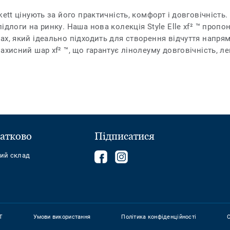
ett цінують за його практичність, комфорт і довговічність.
ідлоги на ринку. Наша нова колекція Style Elle xf² ™ пропо
х, який ідеально підходить для створення відчуття напрям
ахисний шар xf² ™, що гарантує лінолеуму довговічність, л
атково
Підписатися
Follow
Follow
ний склад
us
us
on
on
Facebook
Instagram
T
Умови використання
Політика конфіденційності