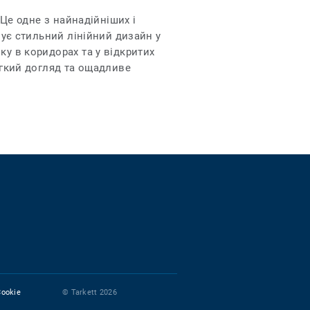
 Це одне з найнадійніших і
нує стильний лінійний дизайн у
ку в коридорах та у відкритих
егкий догляд та ощадливе
Cookie
© Tarkett 2026