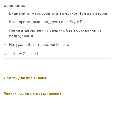
зміцнена за допомогою технології unique xf²™, що
ОСОБЛИВОСТІ
гарантує лінолеуму довговічність, легкий догляд та
Вишуканий мармуровими візерунок 13-ти кольорів
ощадливе обслуговування.
Кольорова гама поєднується з Style Elle
Легке відновлення поверхні: без воскування та
полірування
Натуральність та екологічність
Рулон (1 форм.)
Додати для порівняння
Знайти торгового представника