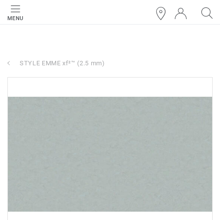
MENU
STYLE EMME xf²™ (2.5 mm)