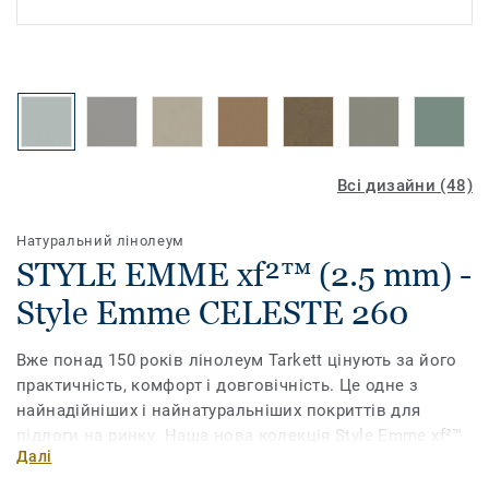
Всі дизайни (48)
Натуральний лінолеум
STYLE EMME xf²™ (2.5 mm) -
Style Emme CELESTE 260
Вже понад 150 років лінолеум Tarkett цінують за його
практичність, комфорт і довговічність. Це одне з
найнадійніших і найнатуральніших покриттів для
підлоги на ринку. Наша нова колекція Style Emme xf²™
Далі
має мармурований візерунок, втілений у
різноманітних витончених кольорах. Поверхня