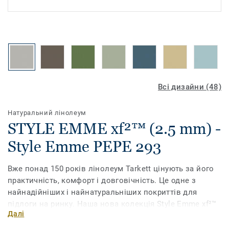
Всі дизайни (48)
Натуральний лінолеум
STYLE EMME xf²™ (2.5 mm) -
Style Emme PEPE 293
Вже понад 150 років лінолеум Tarkett цінують за його
практичність, комфорт і довговічність. Це одне з
найнадійніших і найнатуральніших покриттів для
підлоги на ринку. Наша нова колекція Style Emme xf²™
Далі
має мармурований візерунок, втілений у
різноманітних витончених кольорах. Поверхня