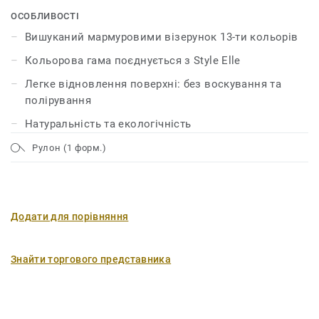
зміцнена за допомогою технології unique xf²™, що
ОСОБЛИВОСТІ
гарантує лінолеуму довговічність, легкий догляд та
Вишуканий мармуровими візерунок 13-ти кольорів
ощадливе обслуговування.
Кольорова гама поєднується з Style Elle
Легке відновлення поверхні: без воскування та
полірування
Натуральність та екологічність
Рулон (1 форм.)
Додати для порівняння
Знайти торгового представника