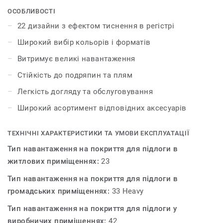
аксесуарами – плінтусами та профілями. iD Inspiration
ОСОБЛИВОСТІ
55 & 55 Plus розсуває межі дозволеного у дизайні і
22 дизайни з ефектом тиснення в регістрі
дозволяє створити інтер’єр вашої мрії. Колекція
Широкий вибір кольорів і форматів
пропонує 22 декори, які мають тиснення в регістрі – це
технологія, яка відтворює рельєф і зовнішній вигляд
Витримує великі навантаження
натуральних матеріалів.
Стійкість до подряпин та плям
Легкість догляду та обслуговування
Широкий асортимент відповідних аксесуарів
ТЕХНІЧНІ ХАРАКТЕРИСТИКИ ТА УМОВИ ЕКСПЛУАТАЦІЇ
Тип навантаження на покриття для підлоги в
житлових приміщеннях:
23
Тип навантаження на покриття для підлоги в
громадських приміщеннях:
33 Heavy
Тип навантаження на покриття для підлоги у
виробничих приміщеннях:
42