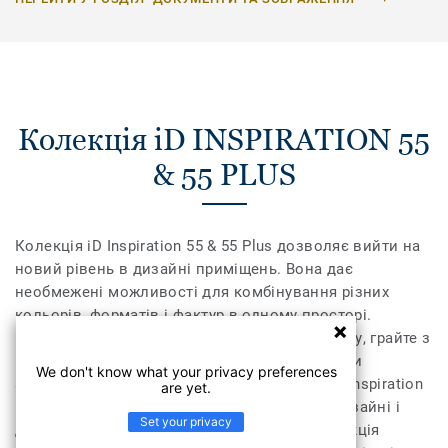
Колекція iD INSPIRATION 55
& 55 PLUS
Колекція iD Inspiration 55 & 55 Plus дозволяє вийти на
новий рівень в дизайні приміщень. Вона дає
необмежені можливості для комбінування різних
кольорів, форматів і фактур в одному просторі.
Поєднайте текстуру дерева, каміння та металу, грайте з
різними відтінками, доповніть їх необхідними
We don't know what your privacy preferences
аксесуарами – плінтусами та профілями. iD Inspiration
are yet.
55 & 55 Plus розсуває межі дозволеного у дизайні і
Set your privacy
дозволяє створити інтер’єр вашої мрії. Колекція