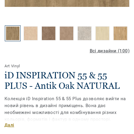
Всі дизайни (100)
Art Vinyl
iD INSPIRATION 55 & 55
PLUS - Antik Oak NATURAL
Колекція iD Inspiration 55 & 55 Plus дозволяє вийти на
новий рівень в дизайні приміщень. Вона дає
необмежені можливості для комбінування різних
кольорів, форматів і фактур в одному просторі.
Далі
Поєднайте текстуру дерева, каміння та металу, грайте з
різними відтінками, доповніть їх необхідними