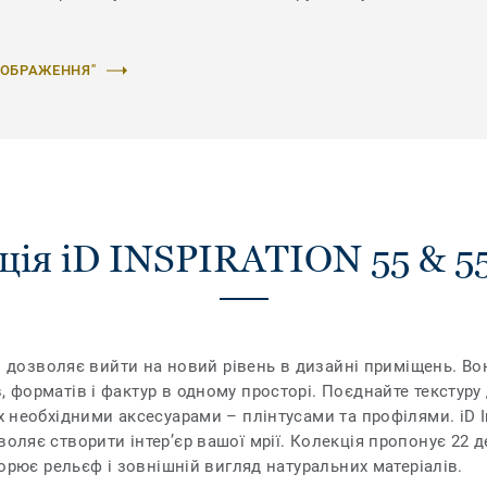
ЗОБРАЖЕННЯ"
ція iD INSPIRATION 55 & 5
Plus дозволяє вийти на новий рівень в дизайні приміщень. 
, форматів і фактур в одному просторі. Поєднайте текстуру 
х необхідними аксесуарами – плінтусами та профілями. iD In
воляє створити інтер’єр вашої мрії. Колекція пропонує 22 д
творює рельєф і зовнішній вигляд натуральних матеріалів.