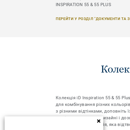
INSPIRATION 55 & 55 PLUS
ПЕРЕЙТИ У РОЗДІЛ "ДОКУМЕНТИ ТА 
Колек
Колекція iD Inspiration 55 & 55 
для комбінування різних кольорів
з різними відтінками, доповніть ї
межі дозволеного у дизайні і доз
регістрі – це технологія, яка від