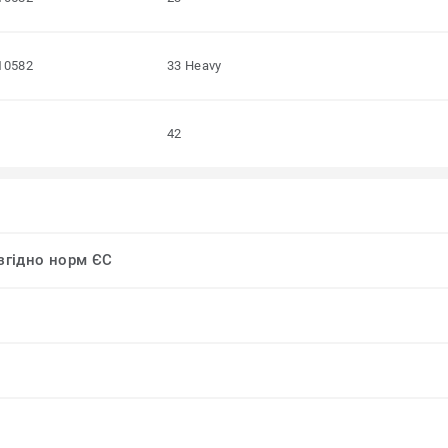
10582
33 Heavy
42
 згідно норм ЄС