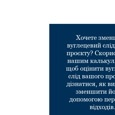
Хочете зме
вуглецевий слі
проєкту? Скори
нашим калькул
щоб оцінити ву
слід вашого пр
дізнатися, як в
зменшити йо
допомогою пер
відходів