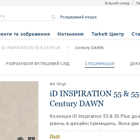
Вільний склад
Па
Розширений пошук
55 & 55 PLUS
- Century DAWN
енти та зображення
Натхнення
Tarkett Центр
Ст
iD INSPIRATION 55 & 55 PLUS
Century DAWN
РОЗРАХУВАТИ ВУГЛЕЦЕВИЙ СЛІД
СПЕЦИФІКАЦІЯ
ДОК
Art Vinyl
iD INSPIRATION 55 & 55
Century DAWN
Колекція iD Inspiration 55 & 55 Plus 
рівень в дизайні приміщень. Вона да
можливості для комбінування різних к
Далі
фактур в одному просторі. Поєднайте 