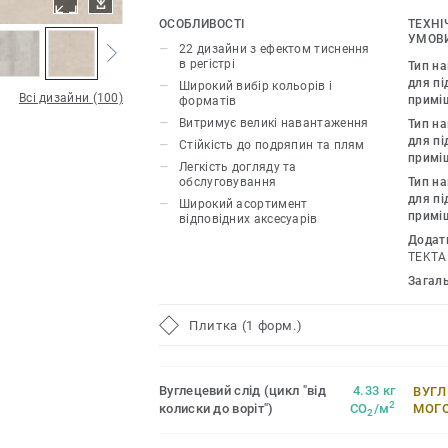
каміння та металу, грайте з різними ві
ОСОБЛИВОСТІ
ТЕХНІ
необхідними аксесуарами – плінтусам
УМОВИ
22 дизайни з ефектом тиснення
Inspiration 55 & 55 Plus розсуває межі
в регістрі
Тип н
і дозволяє створити інтер’єр вашої мр
для пі
Широкий вибір кольорів і
Всі дизайни (100)
примі
форматів
22 декори, які мають тиснення в регіст
Витримує великі навантаження
Тип н
відтворює рельєф і зовнішній вигляд
для пі
Стійкість до подряпин та плям
матеріалів.
примі
Легкість догляду та
обслуговування
Тип н
для пі
Широкий асортимент
примі
відповідних аксесуарів
Додат
TEKTA
Загал
Плитка (1 форм.)
Вуглецевий слід (цикл "від
4.33 кг
ВУГЛ
2
колиски до воріт")
CO
/м
МОГ
2