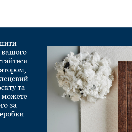
ншити
д вашого
стайтеся
ятором,
глецевий
оєкту та
и можете
го за
еробки
.