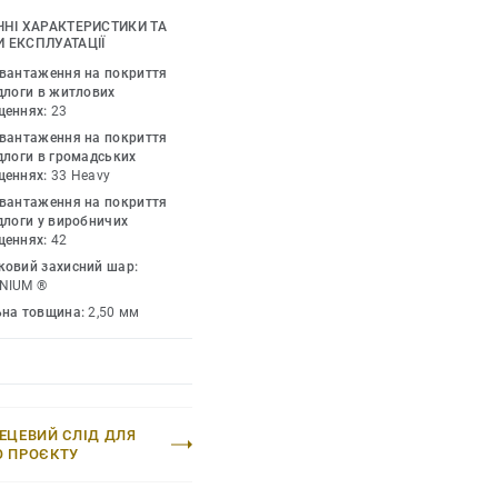
дтінками, доповніть їх
ЧНІ ХАРАКТЕРИСТИКИ ТА
и та профілями. iD
 ЕКСПЛУАТАЦІЇ
 дозволеного у дизайні
авантаження на покриття
ії. Колекція пропонує
длоги в житлових
щеннях:
23
рі – це технологія, яка
авантаження на покриття
 натуральних
длоги в громадських
щеннях:
33 Heavy
авантаження на покриття
длоги у виробничих
щеннях:
42
ковий захисний шар:
NIUM ®
ьна товщина:
2,50 мм
ЕЦЕВИЙ СЛІД ДЛЯ
О ПРОЄКТУ