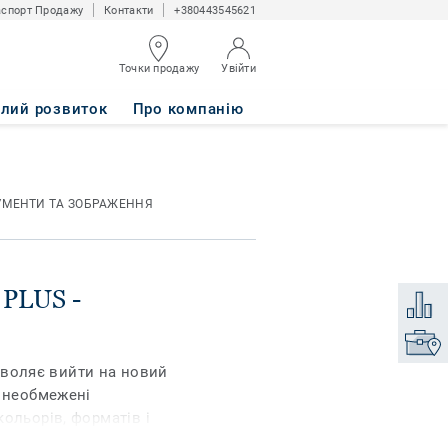
спорт Продажу
Контакти
+380443545621
Точки продажу
Увійти
алий розвиток
Про компанію
УМЕНТИ ТА ЗОБРАЖЕННЯ
 PLUS -
Додати
Знайти
дозволяє вийти на новий
є необмежені
ольорів, форматів і
текстуру дерева,