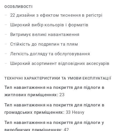
аксесуарами – плінтусами та профілями. iD Inspiration
ОСОБЛИВОСТІ
55 & 55 Plus розсуває межі дозволеного у дизайні і
22 дизайни з ефектом тиснення в регістрі
дозволяє створити інтер’єр вашої мрії. Колекція
Широкий вибір кольорів і форматів
пропонує 22 декори, які мають тиснення в регістрі – це
технологія, яка відтворює рельєф і зовнішній вигляд
Витримує великі навантаження
натуральних матеріалів.
Стійкість до подряпин та плям
Легкість догляду та обслуговування
Широкий асортимент відповідних аксесуарів
ТЕХНІЧНІ ХАРАКТЕРИСТИКИ ТА УМОВИ ЕКСПЛУАТАЦІЇ
Тип навантаження на покриття для підлоги в
житлових приміщеннях:
23
Тип навантаження на покриття для підлоги в
громадських приміщеннях:
33 Heavy
Тип навантаження на покриття для підлоги у
виробничих приміщеннях:
42