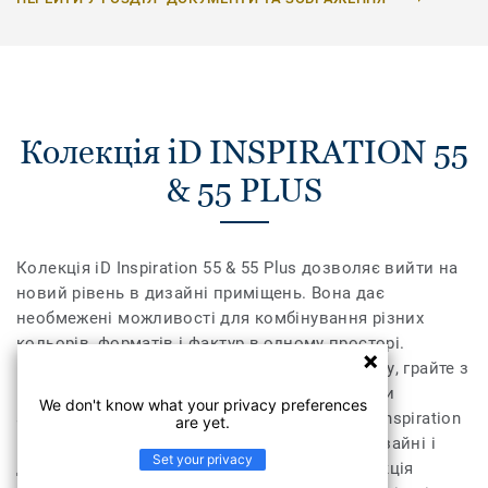
Колекція iD INSPIRATION 55
& 55 PLUS
Колекція iD Inspiration 55 & 55 Plus дозволяє вийти на
новий рівень в дизайні приміщень. Вона дає
необмежені можливості для комбінування різних
кольорів, форматів і фактур в одному просторі.
Поєднайте текстуру дерева, каміння та металу, грайте з
різними відтінками, доповніть їх необхідними
We don't know what your privacy preferences
аксесуарами – плінтусами та профілями. iD Inspiration
are yet.
55 & 55 Plus розсуває межі дозволеного у дизайні і
Set your privacy
дозволяє створити інтер’єр вашої мрії. Колекція