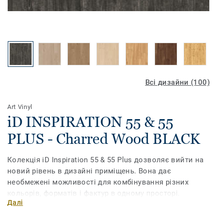
Всі дизайни (100)
Art Vinyl
iD INSPIRATION 55 & 55
PLUS - Charred Wood BLACK
Колекція iD Inspiration 55 & 55 Plus дозволяє вийти на
новий рівень в дизайні приміщень. Вона дає
необмежені можливості для комбінування різних
кольорів, форматів і фактур в одному просторі.
Далі
Поєднайте текстуру дерева, каміння та металу, грайте з
різними відтінками, доповніть їх необхідними