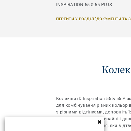
INSPIRATION 55 & 55 PLUS
ПЕРЕЙТИ У РОЗДІЛ "ДОКУМЕНТИ ТА 
Колек
Колекція iD Inspiration 55 & 55 
для комбінування різних кольорів
з різними відтінками, доповніть ї
межі дозволеного у дизайні і доз
регістрі – це технологія, яка від