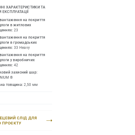
дтінками, доповніть їх
ЧНІ ХАРАКТЕРИСТИКИ ТА
и та профілями. iD
 ЕКСПЛУАТАЦІЇ
 дозволеного у дизайні
авантаження на покриття
ії. Колекція пропонує
длоги в житлових
щеннях:
23
рі – це технологія, яка
авантаження на покриття
 натуральних
длоги в громадських
щеннях:
33 Heavy
авантаження на покриття
длоги у виробничих
щеннях:
42
ковий захисний шар:
NIUM ®
ьна товщина:
2,50 мм
ЕЦЕВИЙ СЛІД ДЛЯ
О ПРОЄКТУ