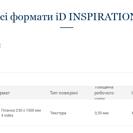
сі формати iD INSPIRATIO
Товщина
рмат
Тип поверхні
робочого
шару
Планка 250 x 1500 мм
Текстура
0,55 мм
4 sides