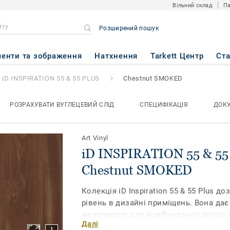
Вільний склад
Па
Розширений пошук
55 & 55 PLUS
- Chestnut SMO
енти та зображення
Натхнення
Tarkett Центр
Ст
iD INSPIRATION 55 & 55 PLUS
Chestnut SMOKED
РОЗРАХУВАТИ ВУГЛЕЦЕВИЙ СЛІД
СПЕЦИФІКАЦІЯ
ДОК
Art Vinyl
iD INSPIRATION 55 & 55
Chestnut SMOKED
Колекція iD Inspiration 55 & 55 Plus 
рівень в дизайні приміщень. Вона да
можливості для комбінування різних к
Далі
фактур в одному просторі. Поєднайте 