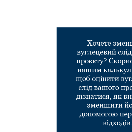
Хочете зме
вуглецевий слі
проєкту? Скори
нашим калькул
щоб оцінити ву
слід вашого пр
дізнатися, як в
зменшити йо
допомогою пер
відходів