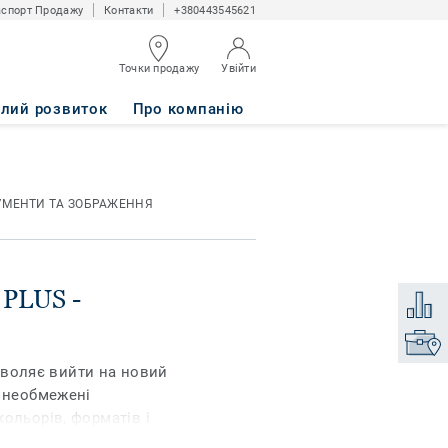
спорт Продажу
Контакти
+380443545621
Точки продажу
Увійти
KED
алий розвиток
Про компанію
УМЕНТИ ТА ЗОБРАЖЕННЯ
 PLUS -
Додати
Знайти
дозволяє вийти на новий
є необмежені
ольорів, форматів і
текстуру дерева,