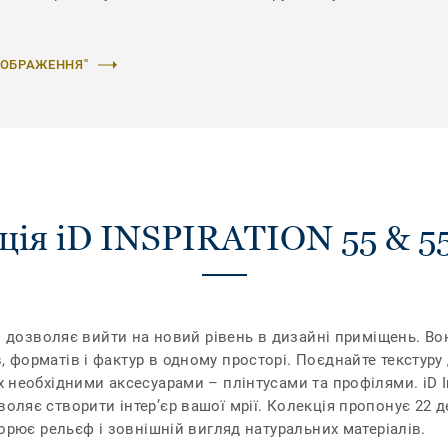
ЗОБРАЖЕННЯ"
ція iD INSPIRATION 55 & 5
Plus дозволяє вийти на новий рівень в дизайні приміщень. 
, форматів і фактур в одному просторі. Поєднайте текстуру 
х необхідними аксесуарами – плінтусами та профілями. iD In
воляє створити інтер’єр вашої мрії. Колекція пропонує 22 д
творює рельєф і зовнішній вигляд натуральних матеріалів.