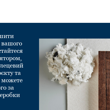
ншити
д вашого
стайтеся
ятором,
глецевий
оєкту та
и можете
го за
еробки
.