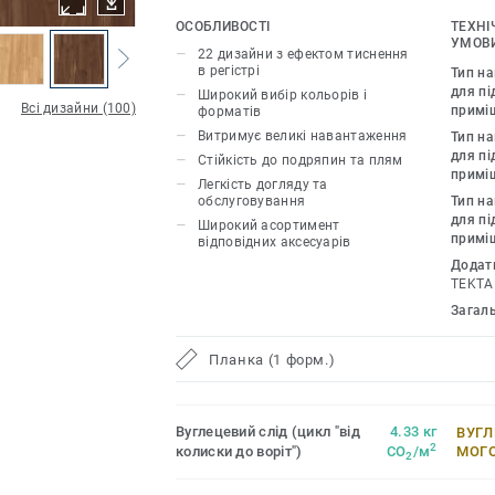
каміння та металу, грайте з різними ві
ОСОБЛИВОСТІ
ТЕХНІ
необхідними аксесуарами – плінтусам
УМОВИ
22 дизайни з ефектом тиснення
Inspiration 55 & 55 Plus розсуває межі
в регістрі
Тип н
і дозволяє створити інтер’єр вашої мр
для пі
Широкий вибір кольорів і
Всі дизайни (100)
примі
форматів
22 декори, які мають тиснення в регіст
Витримує великі навантаження
Тип н
відтворює рельєф і зовнішній вигляд
для пі
Стійкість до подряпин та плям
матеріалів.
примі
Легкість догляду та
обслуговування
Тип н
для пі
Широкий асортимент
примі
відповідних аксесуарів
Додат
TEKTA
Загал
Планка (1 форм.)
Вуглецевий слід (цикл "від
4.33 кг
ВУГЛ
2
колиски до воріт")
CO
/м
МОГ
2