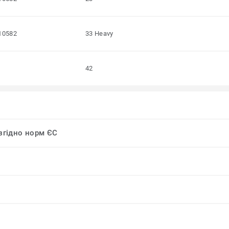
10582
33 Heavy
42
 згідно норм ЄС