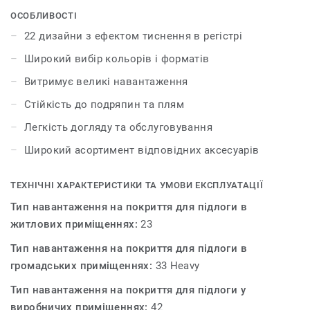
аксесуарами – плінтусами та профілями. iD Inspiration
ОСОБЛИВОСТІ
55 & 55 Plus розсуває межі дозволеного у дизайні і
22 дизайни з ефектом тиснення в регістрі
дозволяє створити інтер’єр вашої мрії. Колекція
Широкий вибір кольорів і форматів
пропонує 22 декори, які мають тиснення в регістрі – це
технологія, яка відтворює рельєф і зовнішній вигляд
Витримує великі навантаження
натуральних матеріалів.
Стійкість до подряпин та плям
Легкість догляду та обслуговування
Широкий асортимент відповідних аксесуарів
ТЕХНІЧНІ ХАРАКТЕРИСТИКИ ТА УМОВИ ЕКСПЛУАТАЦІЇ
Тип навантаження на покриття для підлоги в
житлових приміщеннях:
23
Тип навантаження на покриття для підлоги в
громадських приміщеннях:
33 Heavy
Тип навантаження на покриття для підлоги у
виробничих приміщеннях:
42