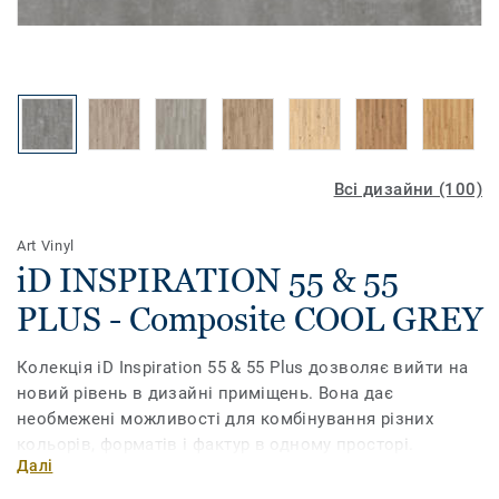
Всі дизайни (100)
Art Vinyl
iD INSPIRATION 55 & 55
PLUS - Composite COOL GREY
Колекція iD Inspiration 55 & 55 Plus дозволяє вийти на
новий рівень в дизайні приміщень. Вона дає
необмежені можливості для комбінування різних
кольорів, форматів і фактур в одному просторі.
Далі
Поєднайте текстуру дерева, каміння та металу, грайте з
різними відтінками, доповніть їх необхідними