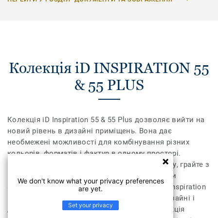
Колекція iD INSPIRATION 55
& 55 PLUS
Колекція iD Inspiration 55 & 55 Plus дозволяє вийти на
новий рівень в дизайні приміщень. Вона дає
необмежені можливості для комбінування різних
кольорів, форматів і фактур в одному просторі.
Поєднайте текстуру дерева, каміння та металу, грайте з
різними відтінками, доповніть їх необхідними
We don't know what your privacy preferences
аксесуарами – плінтусами та профілями. iD Inspiration
are yet.
55 & 55 Plus розсуває межі дозволеного у дизайні і
Set your privacy
дозволяє створити інтер’єр вашої мрії. Колекція