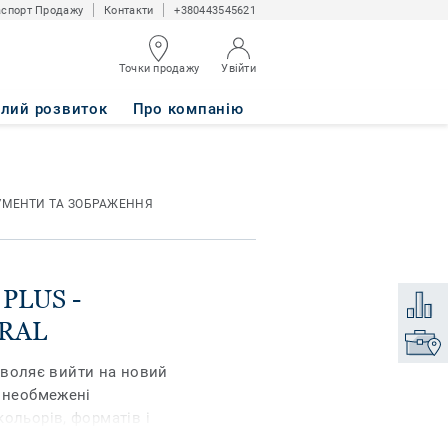
спорт Продажу
Контакти
+380443545621
Точки продажу
Увійти
 Oak NATURAL
алий розвиток
Про компанію
УМЕНТИ ТА ЗОБРАЖЕННЯ
 PLUS -
Додати
URAL
Знайти
дозволяє вийти на новий
є необмежені
ольорів, форматів і
текстуру дерева,