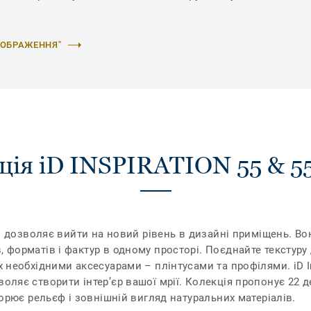
ЗОБРАЖЕННЯ"
ція iD INSPIRATION 55 & 5
Plus дозволяє вийти на новий рівень в дизайні приміщень. 
, форматів і фактур в одному просторі. Поєднайте текстуру 
х необхідними аксесуарами – плінтусами та профілями. iD In
воляє створити інтер’єр вашої мрії. Колекція пропонує 22 д
творює рельєф і зовнішній вигляд натуральних матеріалів.