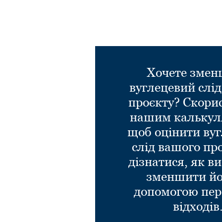
Хочете зме
вуглецевий слі
проєкту? Скори
нашим калькул
щоб оцінити ву
слід вашого пр
дізнатися, як в
зменшити йо
допомогою пер
відходів