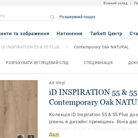
Вільний склад
Па
Розширений пошук
55 & 55 PLUS
- Contemporary
енти та зображення
Натхнення
Tarkett Центр
Ст
iD INSPIRATION 55 & 55 PLUS
Contemporary Oak NATURAL
РОЗРАХУВАТИ ВУГЛЕЦЕВИЙ СЛІД
СПЕЦИФІКАЦІЯ
ДОК
Art Vinyl
iD INSPIRATION 55 & 55
Contemporary Oak NAT
Колекція iD Inspiration 55 & 55 Plus 
рівень в дизайні приміщень. Вона да
можливості для комбінування різних к
Далі
фактур в одному просторі. Поєднайте 