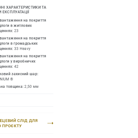
дтінками, доповніть їх
ЧНІ ХАРАКТЕРИСТИКИ ТА
и та профілями. iD
 ЕКСПЛУАТАЦІЇ
 дозволеного у дизайні
авантаження на покриття
ії. Колекція пропонує
длоги в житлових
щеннях:
23
рі – це технологія, яка
авантаження на покриття
 натуральних
длоги в громадських
щеннях:
33 Heavy
авантаження на покриття
длоги у виробничих
щеннях:
42
ковий захисний шар:
NIUM ®
ьна товщина:
2,50 мм
ЕЦЕВИЙ СЛІД ДЛЯ
О ПРОЄКТУ