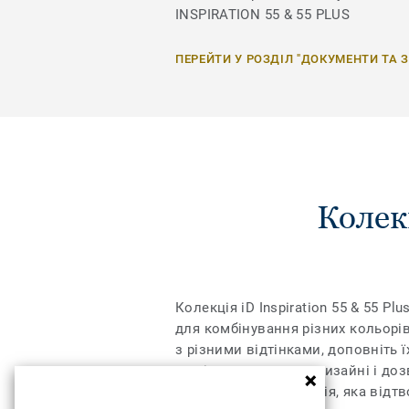
INSPIRATION 55 & 55 PLUS
ПЕРЕЙТИ У РОЗДІЛ "ДОКУМЕНТИ ТА 
Колек
Колекція iD Inspiration 55 & 55 
для комбінування різних кольорів
з різними відтінками, доповніть ї
межі дозволеного у дизайні і доз
регістрі – це технологія, яка від