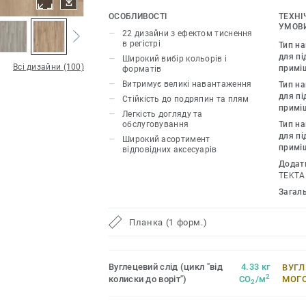
каміння та металу, грайте з різними ві
ОСОБЛИВОСТІ
ТЕХНІ
необхідними аксесуарами – плінтусам
УМОВИ
22 дизайни з ефектом тиснення
Inspiration 55 & 55 Plus розсуває межі
в регістрі
Тип н
і дозволяє створити інтер’єр вашої мр
для пі
Широкий вибір кольорів і
Всі дизайни (100)
примі
форматів
22 декори, які мають тиснення в регіст
Витримує великі навантаження
Тип н
відтворює рельєф і зовнішній вигляд
для пі
Стійкість до подряпин та плям
матеріалів.
примі
Легкість догляду та
обслуговування
Тип н
для пі
Широкий асортимент
примі
відповідних аксесуарів
Додат
TEKTA
Загал
Планка (1 форм.)
Вуглецевий слід (цикл "від
4.33 кг
ВУГЛ
2
колиски до воріт")
CO
/м
МОГ
2