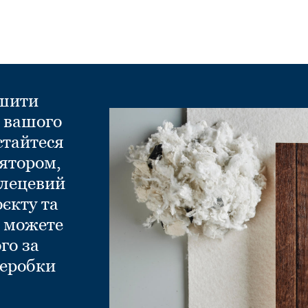
ншити
д вашого
стайтеся
ятором,
глецевий
оєкту та
и можете
го за
еробки
.