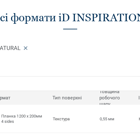
сі формати iD INSPIRATIO
NATURAL
Товщина
рмат
Тип поверхні
робочого
шару
Планка 1200 x 200мм
Текстура
0,55 мм
4 sides