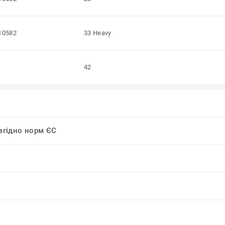
10582
33 Heavy
42
 згідно норм ЄС