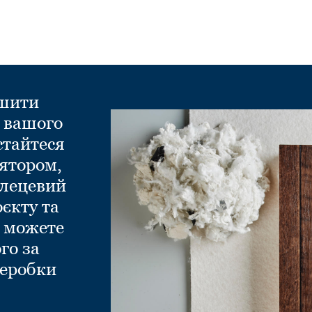
ншити
д вашого
стайтеся
ятором,
глецевий
оєкту та
и можете
го за
еробки
.