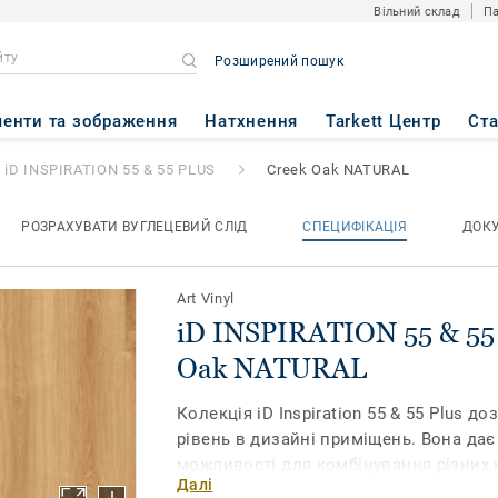
Вільний склад
Па
Розширений пошук
55 & 55 PLUS
- Creek Oak NA
енти та зображення
Натхнення
Tarkett Центр
Ст
iD INSPIRATION 55 & 55 PLUS
Creek Oak NATURAL
РОЗРАХУВАТИ ВУГЛЕЦЕВИЙ СЛІД
СПЕЦИФІКАЦІЯ
ДОК
Art Vinyl
iD INSPIRATION 55 & 55 
Oak NATURAL
Колекція iD Inspiration 55 & 55 Plus 
рівень в дизайні приміщень. Вона да
можливості для комбінування різних к
Далі
фактур в одному просторі. Поєднайте 