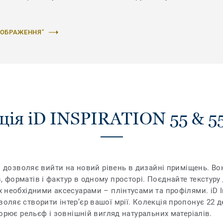
ЗОБРАЖЕННЯ"
ція iD INSPIRATION 55 & 5
Plus дозволяє вийти на новий рівень в дизайні приміщень. 
, форматів і фактур в одному просторі. Поєднайте текстуру 
х необхідними аксесуарами – плінтусами та профілями. iD In
воляє створити інтер’єр вашої мрії. Колекція пропонує 22 д
творює рельєф і зовнішній вигляд натуральних матеріалів.