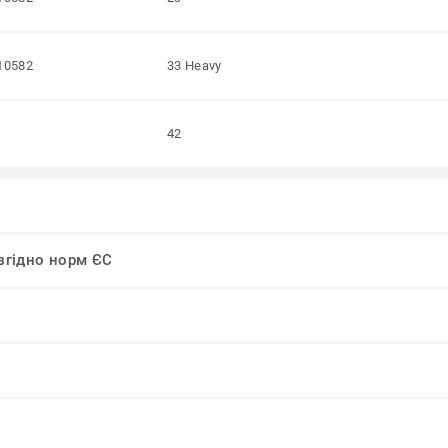
10582
33 Heavy
42
 згідно норм ЄС