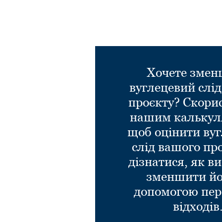
Хочете зме
вуглецевий слі
проєкту? Скори
нашим калькул
щоб оцінити ву
слід вашого пр
дізнатися, як в
зменшити йо
допомогою пер
відходів