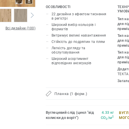
каміння та металу, грайте з різними ві
ОСОБЛИВОСТІ
ТЕХНІ
необхідними аксесуарами – плінтусам
УМОВИ
22 дизайни з ефектом тиснення
Inspiration 55 & 55 Plus розсуває межі
в регістрі
Тип н
і дозволяє створити інтер’єр вашої мр
для пі
Широкий вибір кольорів і
Всі дизайни (100)
примі
форматів
22 декори, які мають тиснення в регіст
Витримує великі навантаження
Тип н
відтворює рельєф і зовнішній вигляд
для пі
Стійкість до подряпин та плям
матеріалів.
примі
Легкість догляду та
обслуговування
Тип н
для пі
Широкий асортимент
примі
відповідних аксесуарів
Додат
TEKTA
Загал
Планка (1 форм.)
Вуглецевий слід (цикл "від
4.33 кг
ВУГЛ
2
колиски до воріт")
CO
/м
МОГ
2