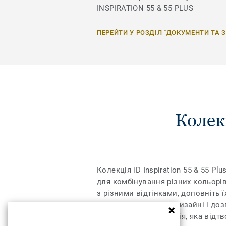
INSPIRATION 55 & 55 PLUS
ПЕРЕЙТИ У РОЗДІЛ "ДОКУМЕНТИ ТА 
Колек
Колекція iD Inspiration 55 & 55 
для комбінування різних кольорів
з різними відтінками, доповніть ї
межі дозволеного у дизайні і доз
регістрі – це технологія, яка від