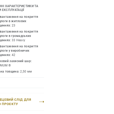
дтінками, доповніть їх
ЧНІ ХАРАКТЕРИСТИКИ ТА
и та профілями. iD
 ЕКСПЛУАТАЦІЇ
 дозволеного у дизайні
авантаження на покриття
ії. Колекція пропонує
длоги в житлових
щеннях:
23
рі – це технологія, яка
авантаження на покриття
 натуральних
длоги в громадських
щеннях:
33 Heavy
авантаження на покриття
длоги у виробничих
щеннях:
42
ковий захисний шар:
NIUM ®
ьна товщина:
2,50 мм
ЕЦЕВИЙ СЛІД ДЛЯ
О ПРОЄКТУ