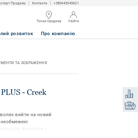
спорт Продажу
Контакти
+380443545621
Точки продажу
Увійти
TURAL
алий розвиток
Про компанію
УМЕНТИ ТА ЗОБРАЖЕННЯ
PLUS - Creek
Додати
Знайти
дозволяє вийти на новий
є необмежені
ольорів, форматів і
текстуру дерева,