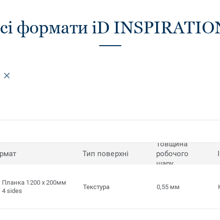
сі формати iD INSPIRATIO
Товщина
рмат
Тип поверхні
робочого
шару
Планка 1200 x 200мм
Текстура
0,55 мм
4 sides