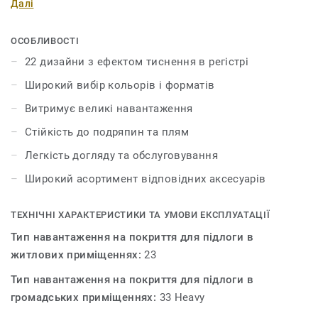
Далі
Поєднайте текстуру дерева, каміння та металу, грайте з
різними відтінками, доповніть їх необхідними
аксесуарами – плінтусами та профілями. iD Inspiration
ОСОБЛИВОСТІ
55 & 55 Plus розсуває межі дозволеного у дизайні і
22 дизайни з ефектом тиснення в регістрі
дозволяє створити інтер’єр вашої мрії. Колекція
Широкий вибір кольорів і форматів
пропонує 22 декори, які мають тиснення в регістрі – це
технологія, яка відтворює рельєф і зовнішній вигляд
Витримує великі навантаження
натуральних матеріалів.
Стійкість до подряпин та плям
Легкість догляду та обслуговування
Широкий асортимент відповідних аксесуарів
ТЕХНІЧНІ ХАРАКТЕРИСТИКИ ТА УМОВИ ЕКСПЛУАТАЦІЇ
Тип навантаження на покриття для підлоги в
житлових приміщеннях:
23
Тип навантаження на покриття для підлоги в
громадських приміщеннях:
33 Heavy