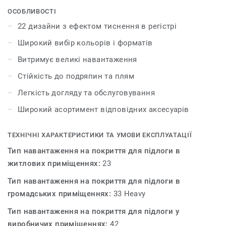
аксесуарами – плінтусами та профілями. iD Inspiration
ОСОБЛИВОСТІ
55 & 55 Plus розсуває межі дозволеного у дизайні і
22 дизайни з ефектом тиснення в регістрі
дозволяє створити інтер’єр вашої мрії. Колекція
Широкий вибір кольорів і форматів
пропонує 22 декори, які мають тиснення в регістрі – це
технологія, яка відтворює рельєф і зовнішній вигляд
Витримує великі навантаження
натуральних матеріалів.
Стійкість до подряпин та плям
Легкість догляду та обслуговування
Широкий асортимент відповідних аксесуарів
ТЕХНІЧНІ ХАРАКТЕРИСТИКИ ТА УМОВИ ЕКСПЛУАТАЦІЇ
Тип навантаження на покриття для підлоги в
житлових приміщеннях:
23
Тип навантаження на покриття для підлоги в
громадських приміщеннях:
33 Heavy
Тип навантаження на покриття для підлоги у
виробничих приміщеннях:
42