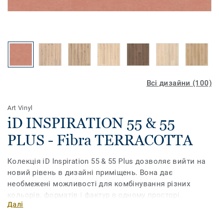
Всі дизайни (100)
Art Vinyl
iD INSPIRATION 55 & 55
PLUS - Fibra TERRACOTTA
Колекція iD Inspiration 55 & 55 Plus дозволяє вийти на
новий рівень в дизайні приміщень. Вона дає
необмежені можливості для комбінування різних
кольорів, форматів і фактур в одному просторі.
Далі
Поєднайте текстуру дерева, каміння та металу, грайте з
різними відтінками, доповніть їх необхідними