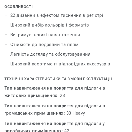
аксесуарами – плінтусами та профілями. iD Inspiration
ОСОБЛИВОСТІ
55 & 55 Plus розсуває межі дозволеного у дизайні і
22 дизайни з ефектом тиснення в регістрі
дозволяє створити інтер’єр вашої мрії. Колекція
Широкий вибір кольорів і форматів
пропонує 22 декори, які мають тиснення в регістрі – це
технологія, яка відтворює рельєф і зовнішній вигляд
Витримує великі навантаження
натуральних матеріалів.
Стійкість до подряпин та плям
Легкість догляду та обслуговування
Широкий асортимент відповідних аксесуарів
ТЕХНІЧНІ ХАРАКТЕРИСТИКИ ТА УМОВИ ЕКСПЛУАТАЦІЇ
Тип навантаження на покриття для підлоги в
житлових приміщеннях:
23
Тип навантаження на покриття для підлоги в
громадських приміщеннях:
33 Heavy
Тип навантаження на покриття для підлоги у
виробничих приміщеннях:
42