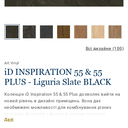
Всі дизайни (100)
Art Vinyl
iD INSPIRATION 55 & 55
PLUS - Liguria Slate BLACK
Колекція iD Inspiration 55 & 55 Plus дозволяє вийти на
новий рівень в дизайні приміщень. Вона дає
необмежені можливості для комбінування різних
кольорів, форматів і фактур в одному просторі.
Далі
Поєднайте текстуру дерева, каміння та металу, грайте з
різними відтінками, доповніть їх необхідними