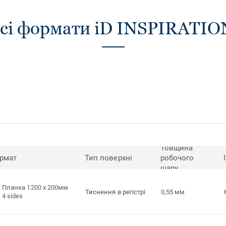
сі формати iD INSPIRATIO
Товщина
рмат
Тип поверхні
робочого
шару
Планка 1200 x 200мм
Тиснення в регістрі
0,55 мм
4 sides