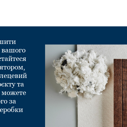
ншити
д вашого
стайтеся
ятором,
глецевий
оєкту та
и можете
го за
еробки
.