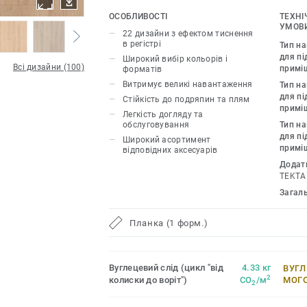
каміння та металу, грайте з різними ві
ОСОБЛИВОСТІ
ТЕХНІ
необхідними аксесуарами – плінтусам
УМОВИ
22 дизайни з ефектом тиснення
Inspiration 55 & 55 Plus розсуває межі
в регістрі
Тип н
і дозволяє створити інтер’єр вашої мр
для пі
Широкий вибір кольорів і
Всі дизайни (100)
примі
форматів
22 декори, які мають тиснення в регіст
Витримує великі навантаження
Тип н
відтворює рельєф і зовнішній вигляд
для пі
Стійкість до подряпин та плям
матеріалів.
примі
Легкість догляду та
обслуговування
Тип н
для пі
Широкий асортимент
примі
відповідних аксесуарів
Додат
TEKTA
Загал
Планка (1 форм.)
Вуглецевий слід (цикл "від
4.33 кг
ВУГЛ
2
колиски до воріт")
CO
/м
МОГ
2