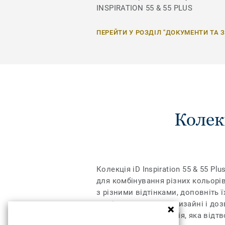
INSPIRATION 55 & 55 PLUS
ПЕРЕЙТИ У РОЗДІЛ "ДОКУМЕНТИ ТА 
Колек
Колекція iD Inspiration 55 & 55 
для комбінування різних кольорів
з різними відтінками, доповніть ї
межі дозволеного у дизайні і доз
регістрі – це технологія, яка від