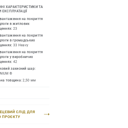
дтінками, доповніть їх
ЧНІ ХАРАКТЕРИСТИКИ ТА
и та профілями. iD
 ЕКСПЛУАТАЦІЇ
 дозволеного у дизайні
авантаження на покриття
ії. Колекція пропонує
длоги в житлових
щеннях:
23
рі – це технологія, яка
авантаження на покриття
 натуральних
длоги в громадських
щеннях:
33 Heavy
авантаження на покриття
длоги у виробничих
щеннях:
42
ковий захисний шар:
NIUM ®
ьна товщина:
2,50 мм
ЕЦЕВИЙ СЛІД ДЛЯ
О ПРОЄКТУ