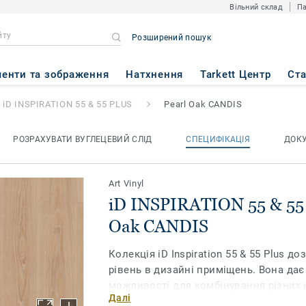
Вільний склад
Па
Розширений пошук
55 & 55 PLUS
- Pearl Oak CAN
енти та зображення
Натхнення
Tarkett Центр
Ст
iD INSPIRATION 55 & 55 PLUS
Pearl Oak CANDIS
РОЗРАХУВАТИ ВУГЛЕЦЕВИЙ СЛІД
СПЕЦИФІКАЦІЯ
ДОК
Art Vinyl
iD INSPIRATION 55 & 55 
Oak CANDIS
Колекція iD Inspiration 55 & 55 Plus 
рівень в дизайні приміщень. Вона да
можливості для комбінування різних к
Далі
фактур в одному просторі. Поєднайте 