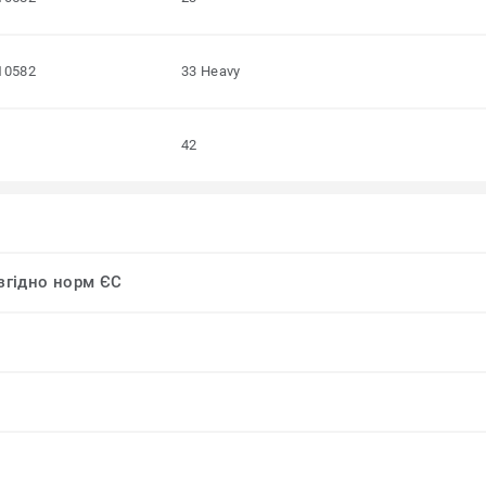
10582
33 Heavy
42
 згідно норм ЄС