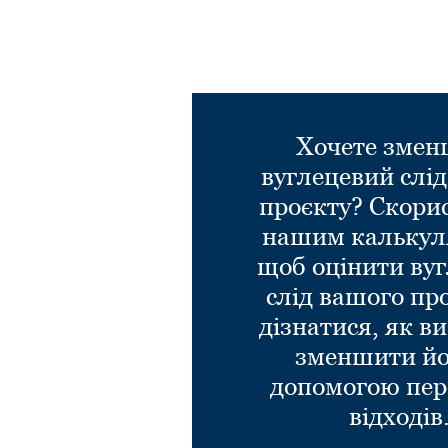
Хочете зме
вуглецевий слі
проєкту? Скори
нашим калькул
щоб оцінити ву
слід вашого пр
дізнатися, як в
зменшити йо
допомогою пер
відходів