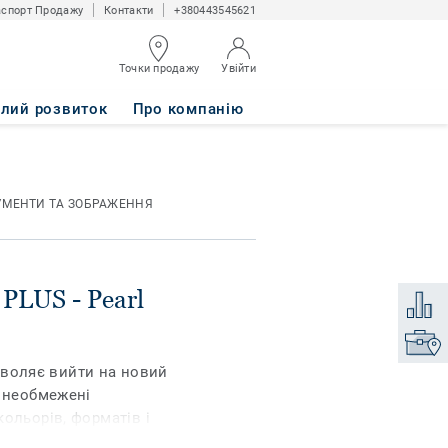
спорт Продажу
Контакти
+380443545621
Точки продажу
Увійти
DIS
алий розвиток
Про компанію
УМЕНТИ ТА ЗОБРАЖЕННЯ
PLUS - Pearl
Додати
Знайти
дозволяє вийти на новий
є необмежені
ольорів, форматів і
текстуру дерева,