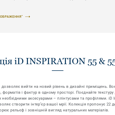
ЗОБРАЖЕННЯ"
ція iD INSPIRATION 55 & 5
Plus дозволяє вийти на новий рівень в дизайні приміщень. 
, форматів і фактур в одному просторі. Поєднайте текстуру 
х необхідними аксесуарами – плінтусами та профілями. iD In
воляє створити інтер’єр вашої мрії. Колекція пропонує 22 д
творює рельєф і зовнішній вигляд натуральних матеріалів.