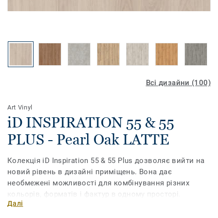
Всі дизайни (100)
Art Vinyl
iD INSPIRATION 55 & 55
PLUS - Pearl Oak LATTE
Колекція iD Inspiration 55 & 55 Plus дозволяє вийти на
новий рівень в дизайні приміщень. Вона дає
необмежені можливості для комбінування різних
кольорів, форматів і фактур в одному просторі.
Далі
Поєднайте текстуру дерева, каміння та металу, грайте з
різними відтінками, доповніть їх необхідними