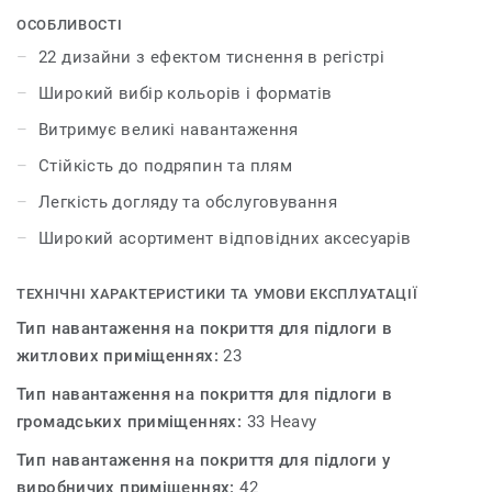
аксесуарами – плінтусами та профілями. iD Inspiration
ОСОБЛИВОСТІ
55 & 55 Plus розсуває межі дозволеного у дизайні і
22 дизайни з ефектом тиснення в регістрі
дозволяє створити інтер’єр вашої мрії. Колекція
Широкий вибір кольорів і форматів
пропонує 22 декори, які мають тиснення в регістрі – це
технологія, яка відтворює рельєф і зовнішній вигляд
Витримує великі навантаження
натуральних матеріалів.
Стійкість до подряпин та плям
Легкість догляду та обслуговування
Широкий асортимент відповідних аксесуарів
ТЕХНІЧНІ ХАРАКТЕРИСТИКИ ТА УМОВИ ЕКСПЛУАТАЦІЇ
Тип навантаження на покриття для підлоги в
житлових приміщеннях:
23
Тип навантаження на покриття для підлоги в
громадських приміщеннях:
33 Heavy
Тип навантаження на покриття для підлоги у
виробничих приміщеннях:
42