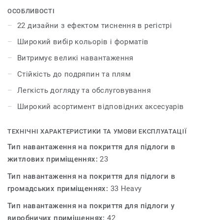
аксесуарами – плінтусами та профілями. iD Inspiration
ОСОБЛИВОСТІ
55 & 55 Plus розсуває межі дозволеного у дизайні і
22 дизайни з ефектом тиснення в регістрі
дозволяє створити інтер’єр вашої мрії. Колекція
Широкий вибір кольорів і форматів
пропонує 22 декори, які мають тиснення в регістрі – це
технологія, яка відтворює рельєф і зовнішній вигляд
Витримує великі навантаження
натуральних матеріалів.
Стійкість до подряпин та плям
Легкість догляду та обслуговування
Широкий асортимент відповідних аксесуарів
ТЕХНІЧНІ ХАРАКТЕРИСТИКИ ТА УМОВИ ЕКСПЛУАТАЦІЇ
Тип навантаження на покриття для підлоги в
житлових приміщеннях:
23
Тип навантаження на покриття для підлоги в
громадських приміщеннях:
33 Heavy
Тип навантаження на покриття для підлоги у
виробничих приміщеннях:
42