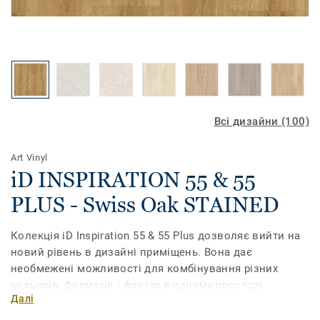
Всі дизайни (100)
Art Vinyl
iD INSPIRATION 55 & 55
PLUS - Swiss Oak STAINED
Колекція iD Inspiration 55 & 55 Plus дозволяє вийти на
новий рівень в дизайні приміщень. Вона дає
необмежені можливості для комбінування різних
кольорів, форматів і фактур в одному просторі.
Далі
Поєднайте текстуру дерева, каміння та металу, грайте з
різними відтінками, доповніть їх необхідними