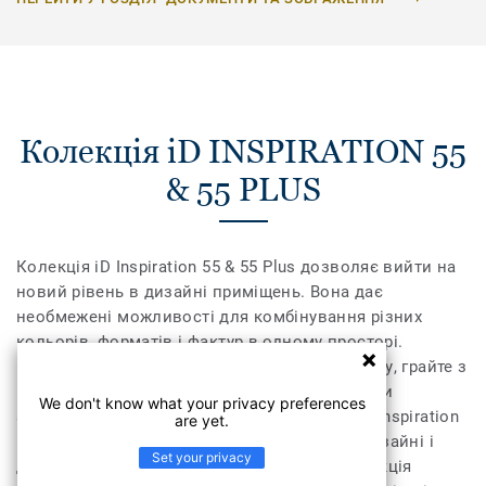
Колекція iD INSPIRATION 55
& 55 PLUS
Колекція iD Inspiration 55 & 55 Plus дозволяє вийти на
новий рівень в дизайні приміщень. Вона дає
необмежені можливості для комбінування різних
кольорів, форматів і фактур в одному просторі.
Поєднайте текстуру дерева, каміння та металу, грайте з
різними відтінками, доповніть їх необхідними
We don't know what your privacy preferences
аксесуарами – плінтусами та профілями. iD Inspiration
are yet.
55 & 55 Plus розсуває межі дозволеного у дизайні і
Set your privacy
дозволяє створити інтер’єр вашої мрії. Колекція