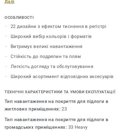
Далі
Поєднайте текстуру дерева, каміння та металу, грайте з
різними відтінками, доповніть їх необхідними
аксесуарами – плінтусами та профілями. iD Inspiration
ОСОБЛИВОСТІ
55 & 55 Plus розсуває межі дозволеного у дизайні і
22 дизайни з ефектом тиснення в регістрі
дозволяє створити інтер’єр вашої мрії. Колекція
Широкий вибір кольорів і форматів
пропонує 22 декори, які мають тиснення в регістрі – це
технологія, яка відтворює рельєф і зовнішній вигляд
Витримує великі навантаження
натуральних матеріалів.
Стійкість до подряпин та плям
Легкість догляду та обслуговування
Широкий асортимент відповідних аксесуарів
ТЕХНІЧНІ ХАРАКТЕРИСТИКИ ТА УМОВИ ЕКСПЛУАТАЦІЇ
Тип навантаження на покриття для підлоги в
житлових приміщеннях:
23
Тип навантаження на покриття для підлоги в
громадських приміщеннях:
33 Heavy