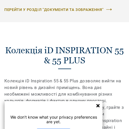
ПЕРЕЙТИ У РОЗДІЛ "ДОКУМЕНТИ ТА ЗОБРАЖЕННЯ"
Колекція iD INSPIRATION 55
& 55 PLUS
Колекція iD Inspiration 55 & 55 Plus дозволяє вийти на
новий рівень в дизайні приміщень. Вона дає
необмежені можливості для комбінування різних
кольорів, форматів і фактур в одному просторі.
Поєднайте текстуру дерева, каміння та металу, грайте з
різними відтінками, доповніть їх необхідними
We don't know what your privacy preferences
аксесуарами – плінтусами та профілями. iD Inspiration
are yet.
55 & 55 Plus розсуває межі дозволеного у дизайні і