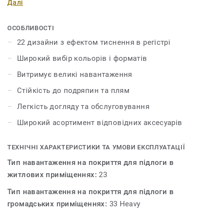
Далі
Поєднайте текстуру дерева, каміння та металу, грайте з
різними відтінками, доповніть їх необхідними
аксесуарами – плінтусами та профілями. iD Inspiration
ОСОБЛИВОСТІ
55 & 55 Plus розсуває межі дозволеного у дизайні і
22 дизайни з ефектом тиснення в регістрі
дозволяє створити інтер’єр вашої мрії. Колекція
Широкий вибір кольорів і форматів
пропонує 22 декори, які мають тиснення в регістрі – це
технологія, яка відтворює рельєф і зовнішній вигляд
Витримує великі навантаження
натуральних матеріалів.
Стійкість до подряпин та плям
Легкість догляду та обслуговування
Широкий асортимент відповідних аксесуарів
ТЕХНІЧНІ ХАРАКТЕРИСТИКИ ТА УМОВИ ЕКСПЛУАТАЦІЇ
Тип навантаження на покриття для підлоги в
житлових приміщеннях:
23
Тип навантаження на покриття для підлоги в
громадських приміщеннях:
33 Heavy