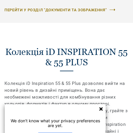
ПЕРЕЙТИ У РОЗДІЛ "ДОКУМЕНТИ ТА ЗОБРАЖЕННЯ"
Колекція iD INSPIRATION 55
& 55 PLUS
Колекція iD Inspiration 55 & 55 Plus дозволяє вийти на
новий рівень в дизайні приміщень. Вона дає
необмежені можливості для комбінування різних
кольорів, форматів і фактур в одному просторі.
Поєднайте текстуру дерева, каміння та металу, грайте з
різними відтінками, доповніть їх необхідними
We don't know what your privacy preferences
аксесуарами – плінтусами та профілями. iD Inspiration
are yet.
55 & 55 Plus розсуває межі дозволеного у дизайні і