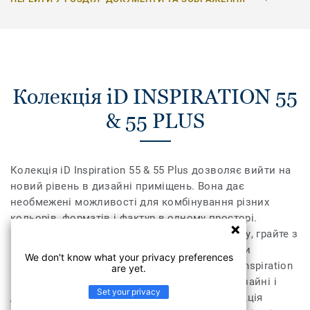
Колекція iD INSPIRATION 55
& 55 PLUS
Колекція iD Inspiration 55 & 55 Plus дозволяє вийти на
новий рівень в дизайні приміщень. Вона дає
необмежені можливості для комбінування різних
кольорів, форматів і фактур в одному просторі.
Поєднайте текстуру дерева, каміння та металу, грайте з
різними відтінками, доповніть їх необхідними
We don't know what your privacy preferences
аксесуарами – плінтусами та профілями. iD Inspiration
are yet.
55 & 55 Plus розсуває межі дозволеного у дизайні і
Set your privacy
дозволяє створити інтер’єр вашої мрії. Колекція