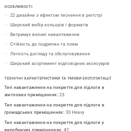
аксесуарами – плінтусами та профілями. iD Inspiration
ОСОБЛИВОСТІ
55 & 55 Plus розсуває межі дозволеного у дизайні і
22 дизайни з ефектом тиснення в регістрі
дозволяє створити інтер’єр вашої мрії. Колекція
Широкий вибір кольорів і форматів
пропонує 22 декори, які мають тиснення в регістрі – це
технологія, яка відтворює рельєф і зовнішній вигляд
Витримує великі навантаження
натуральних матеріалів.
Стійкість до подряпин та плям
Легкість догляду та обслуговування
Широкий асортимент відповідних аксесуарів
ТЕХНІЧНІ ХАРАКТЕРИСТИКИ ТА УМОВИ ЕКСПЛУАТАЦІЇ
Тип навантаження на покриття для підлоги в
житлових приміщеннях:
23
Тип навантаження на покриття для підлоги в
громадських приміщеннях:
33 Heavy
Тип навантаження на покриття для підлоги у
виробничих приміщеннях:
42