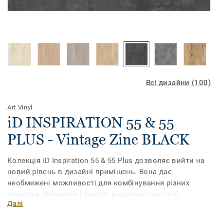
Всі дизайни (100)
Art Vinyl
iD INSPIRATION 55 & 55
PLUS - Vintage Zinc BLACK
Колекція iD Inspiration 55 & 55 Plus дозволяє вийти на
новий рівень в дизайні приміщень. Вона дає
необмежені можливості для комбінування різних
кольорів, форматів і фактур в одному просторі.
Далі
Поєднайте текстуру дерева, каміння та металу, грайте з
різними відтінками, доповніть їх необхідними