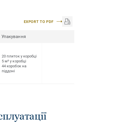
EXPORT TO PDF
Упакування
20 плиток у коробці
5 м² у коробці
44 коробок на
піддоні
сплуатації