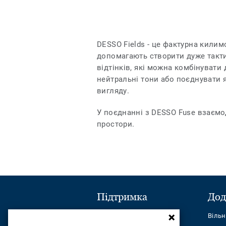
DESSO Fields - це фактурна килимо
допомагають створити дуже тактил
відтінків, які можна комбінувати
нейтральні тони або поєднувати 
вигляду.
У поєднанні з DESSO Fuse взаємо
простори.
Підтримка
Дод
Надіслати повідомлення
Віль