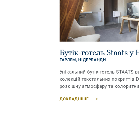
Бутік-готель Staats у
ГАРЛЕМ,
НІДЕРЛАНДИ
Унікальний бутік-готель STAATS в
колекцій текстильних покриттів 
розкішну атмосферу та колоритни
ДОКЛАДНІШЕ