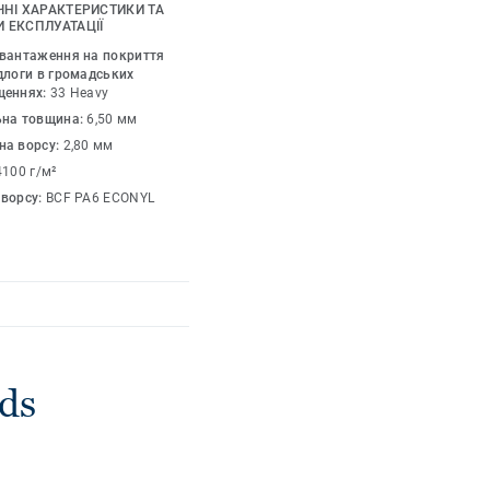
увати для отримання
ЧНІ ХАРАКТЕРИСТИКИ ТА
зайнерам змішувати
 ЕКСПЛУАТАЦІЇ
днувати яскраві
авантаження на покриття
ами для отримання
длоги в громадських
щеннях:
33 Heavy
ьна товщина:
6,50 мм
на ворсу:
2,80 мм
внюючі відтінки та
в одного, створюючи
4100 г/м²
 ворсу:
BCF PA6 ECONYL
ds