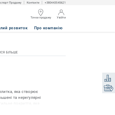
спорт Продажу
Контакти
+380443545621
Точки продажу
Увійти
алий розвиток
Про компанію
ИСЯ БІЛЬШЕ
Додати
Знайти
плитка, яка створює
льшені та нерегулярні
тильне покриття, яке
. Сучасна палітра з