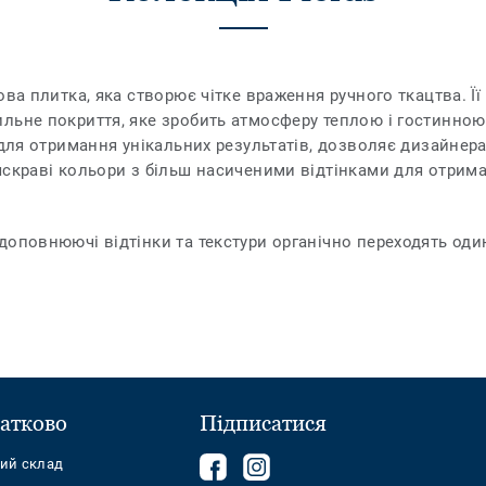
ва плитка, яка створює чітке враження ручного ткацтва. Її 
ьне покриття, яке зробить атмосферу теплою і гостинною. 
 для отримання унікальних результатів, дозволяє дизайнер
яскраві кольори з більш насиченими відтінками для отрима
доповнюючі відтінки та текстури органічно переходять оди
атково
Підписатися
Follow
Follow
ний склад