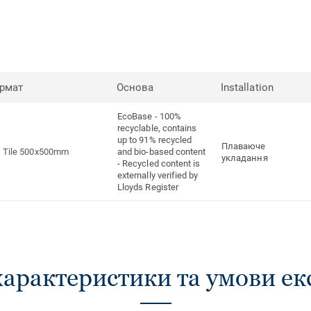
рмат
Основа
Installation
EcoBase - 100%
recyclable, contains
up to 91% recycled
Плаваюче
Tile 500x500mm
and bio-based content
укладання
- Recycled content is
externally verified by
Lloyds Register
характеристики та умови ек