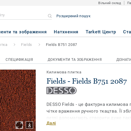
Вільний склад
Па
Розширений пошук
51 2087
енти та зображення
Натхнення
Tarkett Центр
Ст
итка
Fields
Fields B751 2087
СПЕЦИФІКАЦІЯ
ДОКУМЕНТИ ТА ЗОБРАЖЕННЯ
ДІЗНАТ
Килимова плитка
Fields - Fields B751 2087
DESSO Fields - це фактурна килимова 
чітке враження ручного ткацтва. Її збі
петлі допомагають створити дуже так
Далі
зробить атмосферу теплою і гостинною