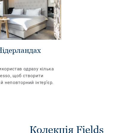
 Нідерландах
икористав одразу кілька
Desso, щоб створити
й неповторний інтер’єр.
Колекція Fields