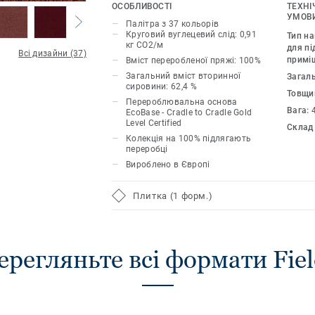
37 різних відтінків, які можна комбін
ОСОБЛИВОСТІ
ТЕХНІ
унікальних результатів, дозволяє ди
УМОВИ
Палітра з 37 кольорів
різноманітні нейтральні тони або поє
Круговий вуглецевий слід: 0,91
Тип н
кг CO2/м
кольори з більш насиченими відтінк
для пі
Всі дизайни (37)
примі
Вміст переробленої пряжі: 100%
багатого естетичного вигляду.
Загальний вміст вторинної
Загал
сировини: 62,4 %
Товщи
У поєднанні з DESSO Fuse взаємодопо
Перероблювальна основа
текстури органічно переходять один 
Вага:
EcoBase - Cradle to Cradle Gold
Level Certified
красиві простори.
Склад
Колекція на 100% підлягають
переробці
Вироблено в Європі
Плитка (1 форм.)
ерегляньте всі формати Fiel