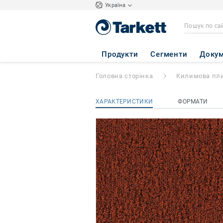
Україна
Fields
- Fields B7
Продукти
Сегменти
Докум
Головна сторінка
Килимова пл
ХАРАКТЕРИСТИКИ
ФОРМАТИ