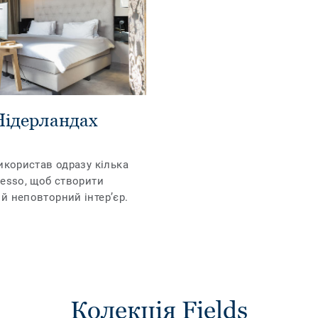
 Нідерландах
икористав одразу кілька
Desso, щоб створити
й неповторний інтер’єр.
Колекція Fields