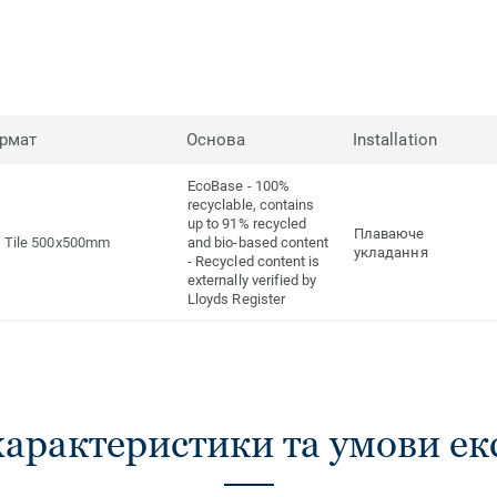
рмат
Основа
Installation
EcoBase - 100%
recyclable, contains
up to 91% recycled
Плаваюче
Tile 500x500mm
and bio-based content
укладання
- Recycled content is
externally verified by
Lloyds Register
характеристики та умови ек