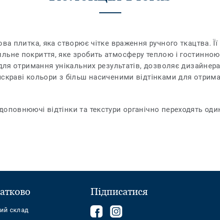
ва плитка, яка створює чітке враження ручного ткацтва. Її 
ьне покриття, яке зробить атмосферу теплою і гостинною. 
 для отримання унікальних результатів, дозволяє дизайнер
яскраві кольори з більш насиченими відтінками для отрима
доповнюючі відтінки та текстури органічно переходять оди
атково
Підписатися
Follow
Follow
ний склад