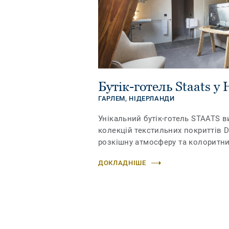
Бутік-готель Staats у
ГАРЛЕМ,
НІДЕРЛАНДИ
Унікальний бутік-готель STAATS в
колекцій текстильних покриттів 
розкішну атмосферу та колоритни
ДОКЛАДНІШЕ