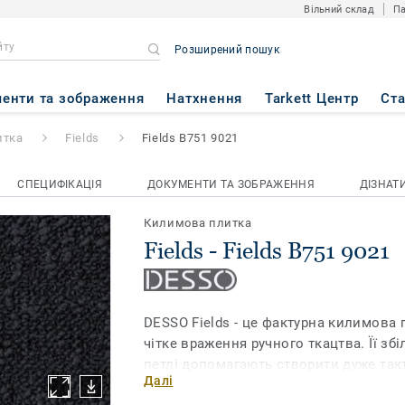
Вільний склад
Па
Розширений пошук
51 9021
енти та зображення
Натхнення
Tarkett Центр
Ст
итка
Fields
Fields B751 9021
СПЕЦИФІКАЦІЯ
ДОКУМЕНТИ ТА ЗОБРАЖЕННЯ
ДІЗНАТ
Килимова плитка
Fields - Fields B751 9021
DESSO Fields - це фактурна килимова 
чітке враження ручного ткацтва. Її збі
петлі допомагають створити дуже так
Далі
зробить атмосферу теплою і гостинною