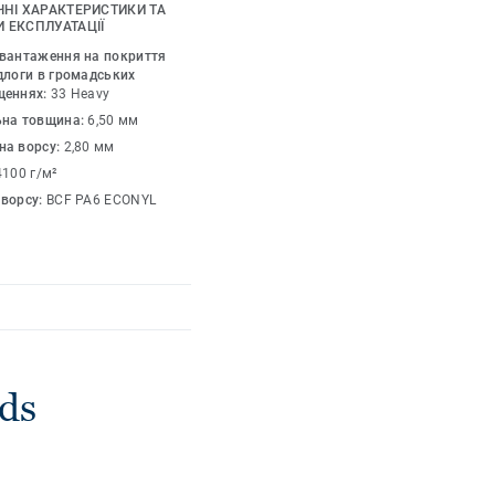
увати для отримання
ЧНІ ХАРАКТЕРИСТИКИ ТА
зайнерам змішувати
 ЕКСПЛУАТАЦІЇ
днувати яскраві
авантаження на покриття
ами для отримання
длоги в громадських
щеннях:
33 Heavy
ьна товщина:
6,50 мм
на ворсу:
2,80 мм
внюючі відтінки та
в одного, створюючи
4100 г/м²
 ворсу:
BCF PA6 ECONYL
ds