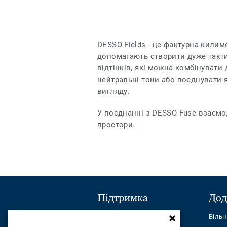
DESSO Fields - це фактурна килимо
допомагають створити дуже тактил
відтінків, які можна комбінувати
нейтральні тони або поєднувати 
вигляду.
У поєднанні з DESSO Fuse взаємо
простори.
Підтримка
Дод
Надіслати повідомлення
Віль