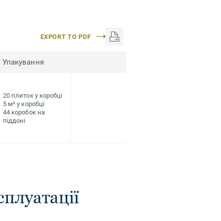
EXPORT TO PDF
Упакування
20 плиток у коробці
5 м² у коробці
44 коробок на
піддоні
сплуатації