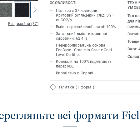
37 різних відтінків, які можна комбін
ОСОБЛИВОСТІ
ТЕХНІ
унікальних результатів, дозволяє ди
УМОВИ
Палітра з 37 кольорів
різноманітні нейтральні тони або поє
Круговий вуглецевий слід: 0,91
Тип н
кг CO2/м
кольори з більш насиченими відтінк
для пі
Всі дизайни (37)
примі
Вміст переробленої пряжі: 100%
багатого естетичного вигляду.
Загальний вміст вторинної
Загал
сировини: 62,4 %
Товщи
У поєднанні з DESSO Fuse взаємодопо
Перероблювальна основа
текстури органічно переходять один 
Вага:
EcoBase - Cradle to Cradle Gold
Level Certified
красиві простори.
Склад
Колекція на 100% підлягають
переробці
Вироблено в Європі
Плитка (1 форм.)
ерегляньте всі формати Fiel