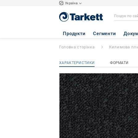
Україна
Fields
- Fields B7
Продукти
Сегменти
Докум
Головна сторінка
Килимова пл
ХАРАКТЕРИСТИКИ
ФОРМАТИ