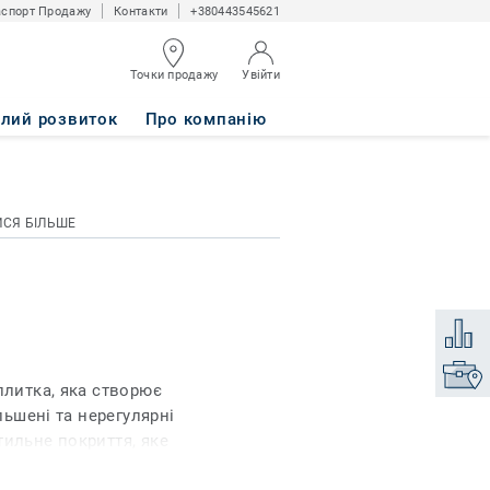
спорт Продажу
Контакти
+380443545621
Точки продажу
Увійти
алий розвиток
Про компанію
ИСЯ БІЛЬШЕ
Додати
Знайти
плитка, яка створює
льшені та нерегулярні
тильне покриття, яке
. Сучасна палітра з