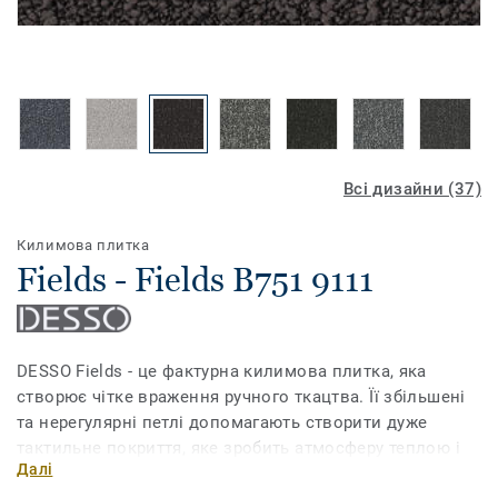
Всі дизайни (37)
Килимова плитка
Fields - Fields B751 9111
DESSO Fields - це фактурна килимова плитка, яка
створює чітке враження ручного ткацтва. Її збільшені
та нерегулярні петлі допомагають створити дуже
тактильне покриття, яке зробить атмосферу теплою і
Далі
гостинною. Сучасна палітра з 37 різних відтінків, які