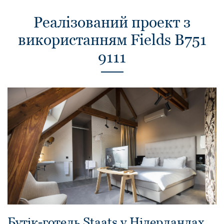
Реалізований проект з
використанням Fields B751
9111
Бутік-готель Staats у Нідерландах