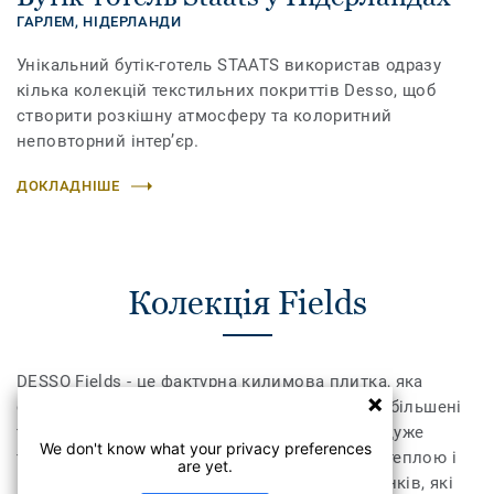
ГАРЛЕМ,
НІДЕРЛАНДИ
Унікальний бутік-готель STAATS використав одразу
кілька колекцій текстильних покриттів Desso, щоб
створити розкішну атмосферу та колоритний
неповторний інтер’єр.
ДОКЛАДНІШЕ
Колекція Fields
DESSO Fields - це фактурна килимова плитка, яка
створює чітке враження ручного ткацтва. Її збільшені
та нерегулярні петлі допомагають створити дуже
We don't know what your privacy preferences
тактильне покриття, яке зробить атмосферу теплою і
are yet.
гостинною. Сучасна палітра з 37 різних відтінків, які