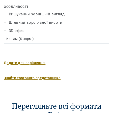
незабутні враження та зробить атмосферу вашого
помешкання затишнішою.
ОСОБЛИВОСТІ
Вишуканий зовнішній вигляд
Щільний ворс різної висоти
3D-ефект
Килим (5 форм.)
Додати для порівняння
Знайти торгового представника
Перегляньте всі формати