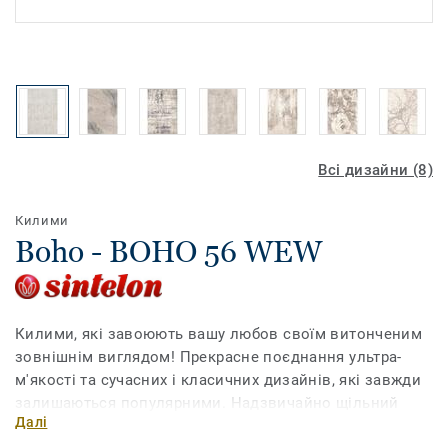
Всі дизайни (8)
Килими
Boho - BOHO 56 WEW
Килими, які завоюють вашу любов своїм витонченим
зовнішнім виглядом! Прекрасне поєднання ультра-
м'якості та сучасних і класичних дизайнів, які завжди
залишаються популярними. Надзвичайно щільний
Далі
ворс різної висоти створює 3D-ефект, який подарує