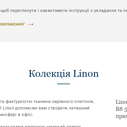
щоб переглянути і завантажити інструкції з укладання та ін
ЗОБРАЖЕННЯ"
Колекція Linon
Lin
та фактурністю тканини нерівного плетіння,
O Linon допоможе вам створити затишний
B8 5
мосфері в офісі.
при
4 кольорами пропонує широкий спектр