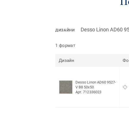
П
Desso Linon AD60 9
ДИЗАЙНИ
1 формат
Дизайн
Фо
Desso Linon AD60 9527-
V B8 50x50
Арт. 712336023