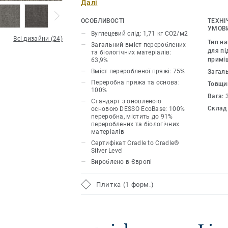
Далі
творчій атмосфері в офісі.
ОСОБЛИВОСТІ
ТЕХНІ
Наша класична палітра Linon з 24 ко
УМОВИ
Вуглецевий слід: 1,71 кг CO2/м2
широкий спектр можливостей, від на
Всі дизайни (24)
Тип н
Загальний вміст перероблених
тонів до універсальних нейтральних к
для пі
та біологічних матеріалів:
примі
63,9%
пастельних акцентів.
Вміст переробленої пряжі: 75%
Загал
Переробна пряжа та основа:
Тепер можливості дизайну стали ще р
Товщи
100%
адже ми представляємо
Linon Unity
— 
Вага:
Стандарт з оновленою
Linon з нейтральними кольорами та 
Склад
основою DESSO EcoBase: 100%
переробна, містить до 91%
набором із 6 виразних різнокольорови
перероблених та біологічних
дозволяє комбінувати та поєднувати
матеріалів
вибір.
Сертифікат Cradle to Cradle®
Silver Level
Вироблено в Європі
DESSO Linon стандартно постачаєтьс
вдосконаленою основою EcoBase, в я
Плитка (1 форм.)
біокомпонент замінює основний комп
складався з нафтопродуктів.