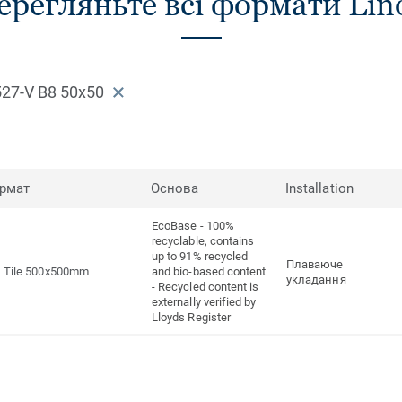
ерегляньте всі формати Lin
527-V B8 50x50
рмат
Основа
Installation
EcoBase - 100%
recyclable, contains
up to 91% recycled
Плаваюче
Tile 500x500mm
and bio-based content
укладання
- Recycled content is
externally verified by
Lloyds Register