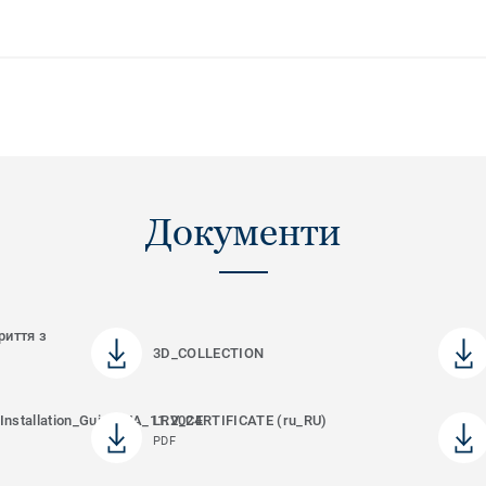
Документи
риття з
3D_COLLECTION
Installation_Guide_UA_11.2024
LRV_CERTIFICATE (ru_RU)
PDF