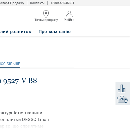
спорт Продажу
Контакти
+380443545621
Точки продажу
Увійти
алий розвиток
Про компанію
ИСЯ БІЛЬШЕ
ИСЯ БІЛЬШЕ
0 9527-V B8
Додати
Знайти
актурністю тканини
вої плитки DESSO Linon
ер'єр, що сприятиме