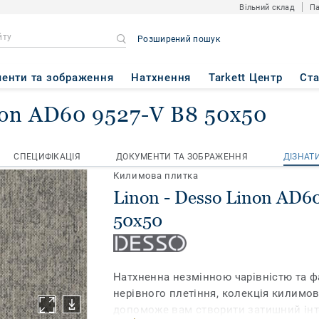
Вільний склад
Па
Розширений пошук
енти та зображення
Натхнення
Tarkett Центр
Ст
non AD60 9527-V B8 50x50
итка
Linon
Desso Linon AD60 9527-V B8 50x50
СПЕЦИФІКАЦІЯ
ДОКУМЕНТИ ТА ЗОБРАЖЕННЯ
ДІЗНАТ
СПЕЦИФІКАЦІЯ
ДОКУМЕНТИ ТА ЗОБРАЖЕННЯ
ДІЗНАТ
Килимова плитка
Linon - Desso Linon AD6
50x50
Натхненна незмінною чарівністю та ф
нерівного плетіння, колекція килимо
допоможе вам створити затишний інт