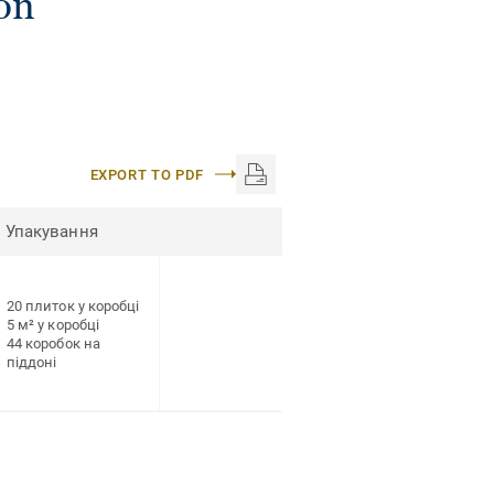
on
EXPORT TO PDF
Упакування
20 плиток у коробці
5 м² у коробці
44 коробок на
піддоні