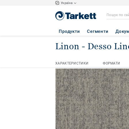
Україна
Продукти
Сегменти
Докум
Linon
- Desso Li
Головна сторінка
Килимова пл
ХАРАКТЕРИСТИКИ
ФОРМАТИ
ХАРАКТЕРИСТИКИ
ФОРМАТИ