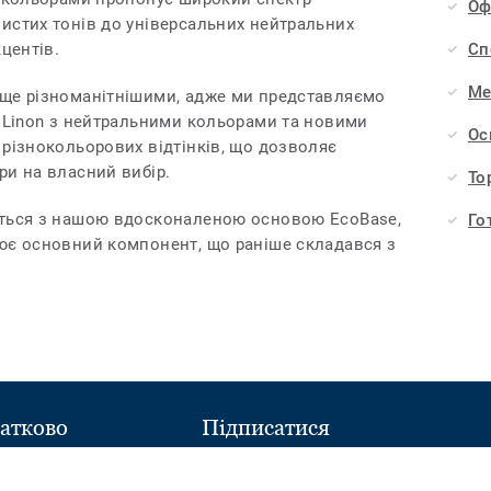
Оф
истих тонів до універсальних нейтральних
центів.
Сп
Ме
 ще різноманітнішими, адже ми представляємо
Linon з нейтральними кольорами та новими
Ос
 різнокольорових відтінків, що дозволяє
ри на власний вибір.
То
ється з нашою вдосконаленою основою EcoBase,
Го
ює основний компонент, що раніше складався з
атково
Підписатися
Follow
Follow
ний склад