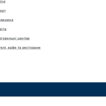
іси
орт
дицина
віта
рговельні центри
телі, кафе та ресторани