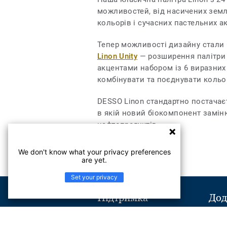
можливостей, від насичених земл
кольорів і сучасних пастельних ак
Тепер можливості дизайну стали
Linon Unity
— розширення палітри 
акцентами набором із 6 виразних
комбінувати та поєднувати кольо
DESSO Linon стандартно постача
в якій новий біокомпонент замін
нафтопродуктів.
We don't know what your privacy preferences
are yet.
Set your privacy
Підтримка
Дод
Надіслати повідомлення
Віль