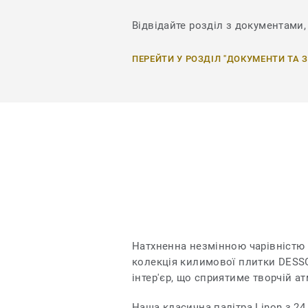
Відвідайте розділ з документами, 
ПЕРЕЙТИ У РОЗДІЛ "ДОКУМЕНТИ ТА 
Натхненна незмінною чарівністю 
колекція килимової плитки DESS
інтер'єр, що сприятиме творчій ат
Наша класична палітра Linon з 2