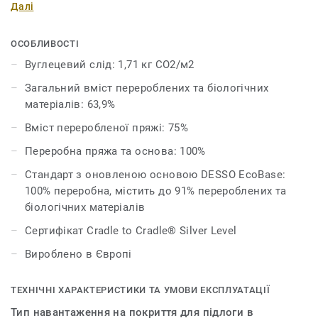
Далі
Наша класична палітра Linon з 24 кольорами пропонує
широкий спектр можливостей, від насичених
ОСОБЛИВОСТІ
землистих тонів до універсальних нейтральних
Вуглецевий слід: 1,71 кг CO2/м2
кольорів і сучасних пастельних акцентів.
Загальний вміст перероблених та біологічних
Тепер можливості дизайну стали ще
матеріалів: 63,9%
різноманітнішими, адже ми представляємо
Linon Unity
Вміст переробленої пряжі: 75%
— розширення палітри Linon з нейтральними
Переробна пряжа та основа: 100%
кольорами та новими акцентами набором із 6
виразних різнокольорових відтінків, що дозволяє
Стандарт з оновленою основою DESSO EcoBase:
комбінувати та поєднувати кольори на власний вибір.
100% переробна, містить до 91% перероблених та
біологічних матеріалів
DESSO Linon стандартно постачається з нашою
Сертифікат Cradle to Cradle® Silver Level
вдосконаленою основою EcoBase, в якій новий
біокомпонент замінює основний компонент, що
Вироблено в Європі
раніше складався з нафтопродуктів.
ТЕХНІЧНІ ХАРАКТЕРИСТИКИ ТА УМОВИ ЕКСПЛУАТАЦІЇ
Тип навантаження на покриття для підлоги в