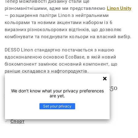
Тепер можливості дизайну стали ще
різноманітнішими, адже ми представляємо
Linon Unity
— розширення палітри Linon з нейтральними
кольорами та новими акцентами набором із 6
виразних різнокольорових відтінків, що дозволяє
комбінувати та поєднувати кольори на власний вибір.
DESSO Linon стандартно постачається з нашою
вдосконаленою основою EcoBase, в якій новий
біокомпонент замінює основний компонент, що
раніше складався з нафтопродуктів.
Linon Desso Linon AD60 9964 B8 50x50
We don't know what your privacy preferences
підходить для таких приміщень, як
are yet.
Set your privacy
Офіси
Спорт
Медицина