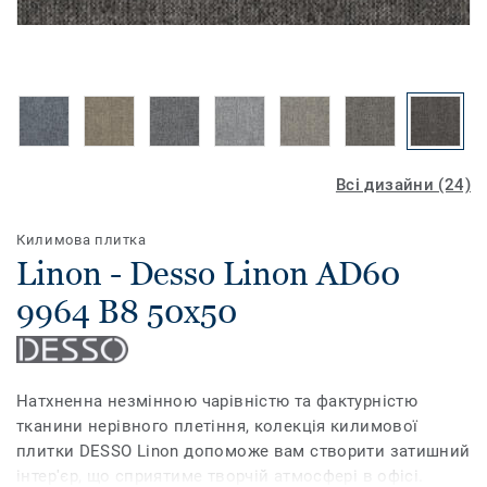
Всі дизайни (24)
Килимова плитка
Linon - Desso Linon AD60
9964 B8 50x50
Натхненна незмінною чарівністю та фактурністю
тканини нерівного плетіння, колекція килимової
плитки DESSO Linon допоможе вам створити затишний
інтер'єр, що сприятиме творчій атмосфері в офісі.