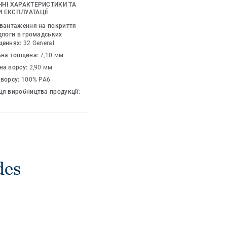
SSO Shades можна
ЧНІ ХАРАКТЕРИСТИКИ ТА
лима індивідуального
 ЕКСПЛУАТАЦІЇ
авантаження на покриття
длоги в громадських
щеннях:
32 General
ьна товщина:
7,10 мм
на ворсу:
2,90 мм
 ворсу:
100% PA6
я виробництва продукції:
des