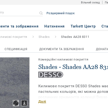
Вільний склад
Па
Розширений пошук
AA28 8311
енти та зображення
Натхнення
Tarkett Центр
Ст
илимові покриття
Shades
Shades AA28 8311
СПЕЦИФІКАЦІЯ
ДОКУМЕНТИ ТА ЗОБРАЖЕННЯ
ДІЗНАТ
Комерційні килимові покриття
Shades - Shades AA28 83
Килимове покриття DESSO Shades має 
пастельних кольорів, які можна доп
рослинних орнаментів колекції Desso 
Далі
колекції чудово впишуться в класичн