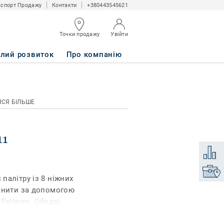
спорт Продажу
Контакти
+380443545621
Точки продажу
Увійти
алий розвиток
Про компанію
ИСЯ БІЛЬШЕ
11
Додати
Знайти
палітру із 8 ніжних
овнити за допомогою
Patterns. Обидві
ий або індустріальний