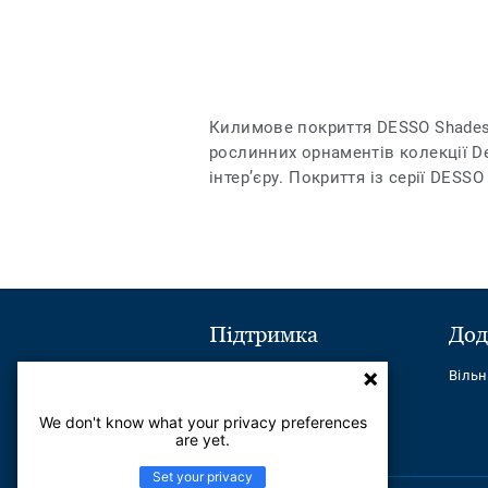
Килимове покриття DESSO Shades 
рослинних орнаментів колекції De
інтер’єру. Покриття із серії DES
Підтримка
Дод
Надіслати повідомлення
Віль
Телефон:
+380443545621
We don't know what your privacy preferences
are yet.
Найчастіші питання
Set your privacy