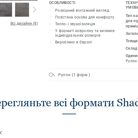
стиль інтер’єру. Покриття із серії DE
ОСОБЛИВОСТІ
ТЕХНІ
замовити у форматі ковроліну або ки
УМОВИ
Розкішний вінтажний вигляд
розміру.
Тип н
Повстяна основа для комфорту
для пі
Всі дизайни (8)
Тепло- і звукоізоляція
примі
У форматі ковроліну та килимів
Загал
індивідуальних розмірів
Товщи
Вироблено в Європі
Склад
Одиниц
Рулон
Рулон (1 форм.)
регляньте всі формати Sha