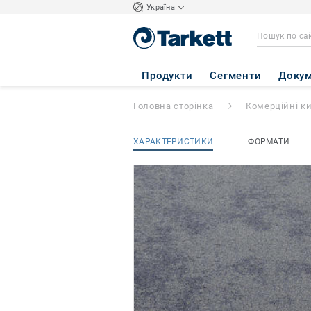
Україна
Shades
- Shades 
Продукти
Сегменти
Докум
Головна сторінка
Комерційні к
ХАРАКТЕРИСТИКИ
ФОРМАТИ