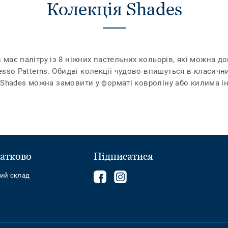
Колекція Shades
має палітру із 8 ніжних пастельних кольорів, які можна 
sso Patterns. Обидві колекції чудово впишуться в класичн
SO Shades можна замовити у форматі ковроліну або килима і
атково
Підписатися
Follow
Follow
ний склад
us
us
on
on
Facebook
Instagram