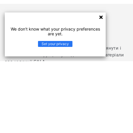
Документи
We don't know what your privacy preferences
are yet.
Set your privacy
Відвідайте розділ з документами, щоб переглянути і
завантажити інструкції з укладання та інші матеріали
для колекції GALA
ПЕРЕЙТИ У РОЗДІЛ "ДОКУМЕНТИ ТА ЗОБРАЖЕННЯ"
Колекція GALA