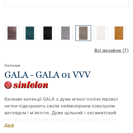
Всі дизайни (7)
Килими
GALA - GALA 01 VVV
Килими колекції GALA з дуже м'якої поліестерової
нитки підкорюють своїм неймовірним зовнішнім
виглядом і м'якістю. Дуже щільний і оксамитовий
вигляд цих килимів прикрасить будь-який інтер'єр.
Далі
Вони дуже щільні та м'які на дотик і розкішно