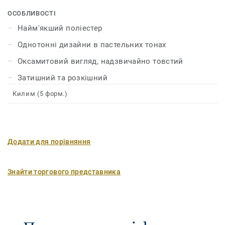
виглядають у приміщенні. Палітра кольорів є
одночасно стриманою та модною, а також килими
ОСОБЛИВОСТІ
доступні у круглому виконанні.
Найм'якший поліестер
Однотонні дизайни в пастельних тонах
Оксамитовий вигляд, надзвичайно товстий
Затишний та розкішний
Килим (5 форм.)
Додати для порівняння
Знайти торгового представника