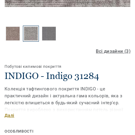
Всі дизайни (3)
Побутові килимові покриття
INDIGO - Indigo 31284
Колекція тафтингового покриття INDIGO - це
практичний дизайн і актуальна гама кольорів, яка з
легкістю впишеться в будь-який сучасний інтер'єр.
Покриття вироблено з використанням петель різної
Далі
висоти.
ОСОБЛИВОСТІ