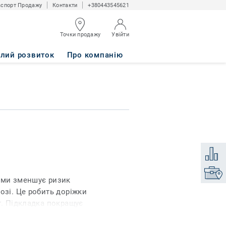
спорт Продажу
Контакти
+380443545621
Точки продажу
Увійти
алий розвиток
Про компанію
Додати
Знайти
ами зменшує ризик
озі. Це робить доріжки
г. Підкладка покращує
ності в додатковій