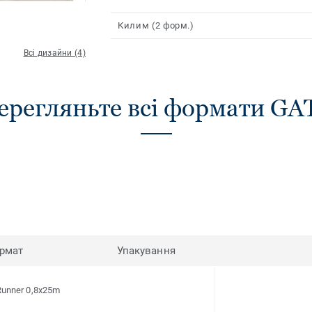
підкладці.
Килим (2 форм.)
Всі дизайни (4)
ерегляньте всі формати GA
рмат
Упакування
Runner 0,8x25m