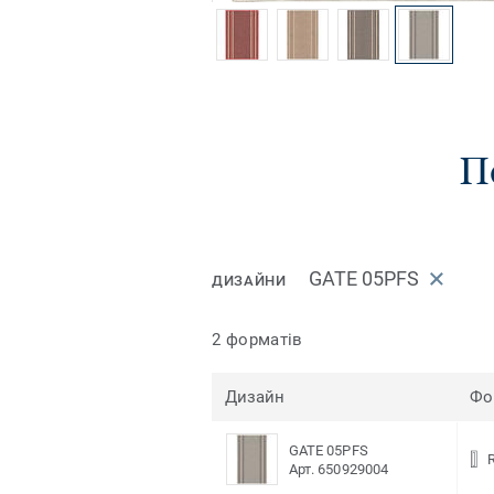
П
GATE 05PFS
ДИЗАЙНИ
2 форматів
Дизайн
Фо
GATE 05PFS
Арт. 650929004