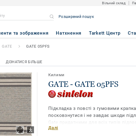
Вільний склад
Па
Розширений пошук
PFS
енти та зображення
Натхнення
Tarkett Центр
Ст
GATE
GATE 05PFS
ДІЗНАТИСЯ БІЛЬШЕ
Килими
GATE - GATE 05PFS
Підкладка з повсті з гумовими крапк
посковзнутися і не завдає шкоди підл
Gate придатними для всіх типів підло
Далі
стійкість доріжок, тому немає необхід