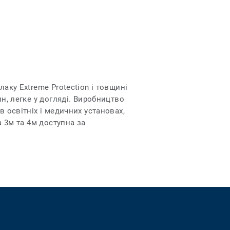
аку Extreme Protection і товщині
н, легке у догляді. Виробництво
в освітніх і медичних установах,
а 3м та 4м доступна за