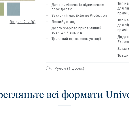
освітніх і медичних установах, бутика
Тип н
Для приміщень із підвищеною
правильної експлуатації покриття має
для пі
прохідністю
примі
гарантію. (Ширина 3м та 4м доступна
Захисний лак Extreme Protection
Тип н
Всі дизайни (6)
Легкий догляд
для пі
Довго зберігає привабливий
примі
зовнішній вигляд
Додат
Тривалий строк експлуатації
Extrem
Загал
Товщи
Рулон (1 форм.)
егляньте всі формати Univ