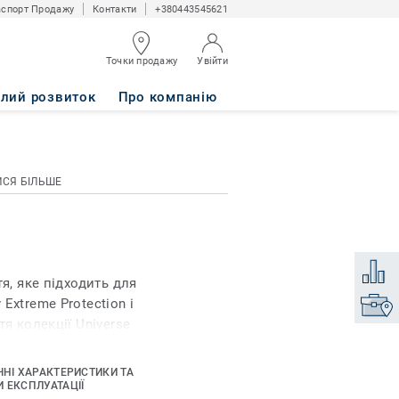
спорт Продажу
Контакти
+380443545621
Точки продажу
Увійти
алий розвиток
Про компанію
ИСЯ БІЛЬШЕ
Додати
я, яке підходить для
Extreme Protection і
Знайти
я колекції Universe
дряпин, легке у
иття відбувається без
ЧНІ ХАРАКТЕРИСТИКИ ТА
ь у використанні в
 ЕКСПЛУАТАЦІЇ