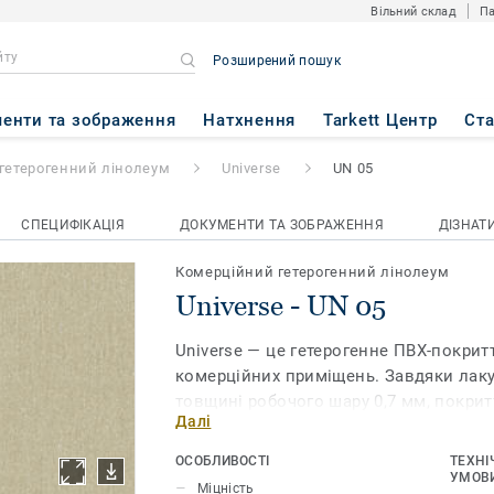
Вільний склад
Па
Розширений пошук
енти та зображення
Натхнення
Tarkett Центр
Ст
гетерогенний лінолеум
Universe
UN 05
СПЕЦИФІКАЦІЯ
ДОКУМЕНТИ ТА ЗОБРАЖЕННЯ
ДІЗНАТ
Комерційний гетерогенний лінолеум
Universe - UN 05
Universe — це гетерогенне ПВХ-покритт
комерційних приміщень. Завдяки лаку 
товщині робочого шару 0,7 мм, покритт
Далі
надзвичайно стійке до стирання та по
догляді. Виробництво цього ПВХ-покр
ОСОБЛИВОСТІ
ТЕХНІ
використання фталатів, тому підходит
УМОВИ
Міцність