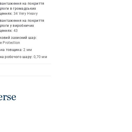
х та офісах. За умови
авантаження на покриття
 15-річну
длоги в громадських
щеннях:
34 Very Heavy
 за спецзамовленням).
авантаження на покриття
длоги у виробничих
щеннях:
43
ковий захисний шар:
e Protection
ьна товщина:
2 мм
на робочого шару:
0,70 мм
erse