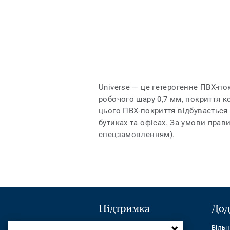
Universe — це гетерогенне ПВХ-по
робочого шару 0,7 мм, покриття к
цього ПВХ-покриття відбувається 
бутиках та офісах. За умови прав
спецзамовленням).
Підтримка
Дод
Надіслати повідомлення
Віль