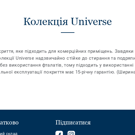
Колекція Universe
криття, яке підходить для комерційних приміщень. Завдяки л
олекції Universe надзвичайно стійке до стирання та подряпи
без використання фталатів, тому підходить у використанні 
ильної експлуатації покриття має 15-річну гарантію. (Ширин
атково
Підписатися
Follow
Follow
ний склад