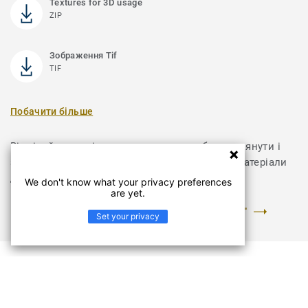
Textures for 3D usage
ZIP
Зображення Tif
TIF
Побачити більше
Відвідайте розділ з документами, щоб переглянути і
завантажити інструкції з укладання та інші матеріали
для колекції Recharge
We don't know what your privacy preferences
are yet.
ПЕРЕЙТИ У РОЗДІЛ "ДОКУМЕНТИ ТА ЗОБРАЖЕННЯ"
Set your privacy