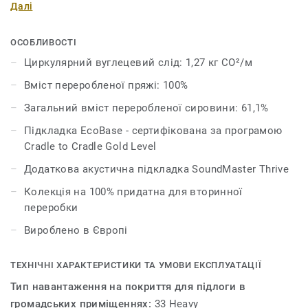
Далі
переробити на сировину для нової килимової плитки.
Краса округлості проявляється в нерівномірності та
текстурній варіативності дизайну, запрошуючи знову і
ОСОБЛИВОСТІ
знову торкатися, відчувати та захоплюватися.
Циркулярний вуглецевий слід: 1,27 кг CO²/м
Вміст переробленої пряжі: 100%
У дизайні Retrace надихає сам процес переробки
килимової плитки, і він має таку ж прекрасну
Загальний вміст переробленої сировини: 61,1%
кольорову палітру, як і DESSO Recharge, що робить їх
Підкладка EcoBase - сертифікована за програмою
ідеальним поєднанням.
Cradle to Cradle Gold Level
Додаткова акустична підкладка SoundMaster Thrive
Колекція на 100% придатна для вторинної
переробки
Вироблено в Європі
ТЕХНІЧНІ ХАРАКТЕРИСТИКИ ТА УМОВИ ЕКСПЛУАТАЦІЇ
Тип навантаження на покриття для підлоги в
громадських приміщеннях:
33 Heavy