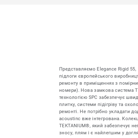
Представляємо Elegance Rigid 55,
підлоги європейського виробницт
ремонту в приміщеннях з помірни
номери). Нова замкова система T
технологією SPC забезпечує швидк
плитку, системи підігріву та охо
ремонті. Не потрібно укладати до
acoustinc вже інтегрована. Колек
TEKTANIUM®, який забезпечує неп
зносу, плям і є найлегшим у догл