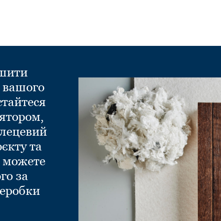
ншити
д вашого
стайтеся
ятором,
глецевий
оєкту та
и можете
го за
еробки
.