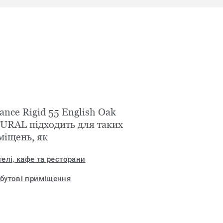
ance Rigid 55 English Oak
URAL підходить для таких
міщень, як
телі, кафе та ресторани
бутові приміщення