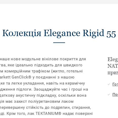
Колекція Elegance Rigid 55
Eleg
 наше нове модульне вінілове покриття для
ва, яке ідеально підходить для швидкого
NAT
м комерційним трафіком (житло, готельні
при
arkett GenClick® у поєднанні з нашою
е та легке укладання, навіть на керамічну
Го
лодження підлоги. Заощаджуйте час і гроші на
По
даткову акустичну підкладку, оскільки вона
ція має захист поліуретановим лаком
еревершену стійкість до подряпин, стирання,
яді. Крім того, лак TEKTANIUM® надає поверхні