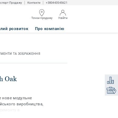
спорт Продажу
Контакти
+380443545621
Точки продажу
Увійти
алий розвиток
Про компанію
УМЕНТИ ТА ЗОБРАЖЕННЯ
sh Oak
Додати
Знайти
ше нове модульне
ейського виробництва,
 ремонту в
 трафіком (житло,