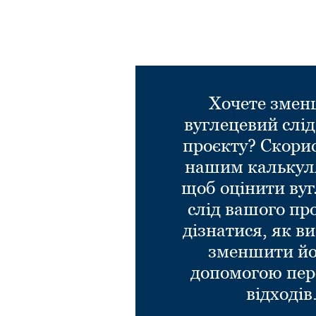
Хочете зме
вуглецевий слі
проєкту? Скори
нашим калькул
щоб оцінити ву
слід вашого пр
дізнатися, як в
зменшити йо
допомогою пер
відходів