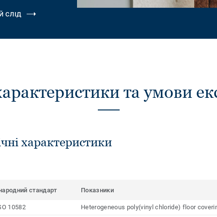
Й СЛІД
характеристики та умови ек
ічні характеристики
народний стандарт
Показники
SO 10582
Heterogeneous poly(vinyl chloride) floor cover