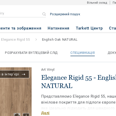
Вільний склад
Па
Розширений пошук
- English Oak NATURAL
енти та зображення
Натхнення
Tarkett Центр
Ст
Elegance Rigid 55
English Oak NATURAL
РОЗРАХУВАТИ ВУГЛЕЦЕВИЙ СЛІД
СПЕЦИФІКАЦІЯ
ДОК
Art Vinyl
в інтер’єрі
Elegance Rigid 55 - Engli
NATURAL
Представляємо Elegance Rigid 55, на
вінілове покриття для підлоги європ
яке ідеально підходить для швидкого
Далі
приміщеннях з помірним комерційним