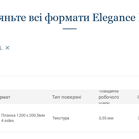
різноманітні модульні інтер'єри.
ньте всі формати Elegance 
L
Товщина
рмат
Тип поверхні
робочого
шару
Планка 1200 x 200,5мм
Текстура
0,55 мм
4 sides