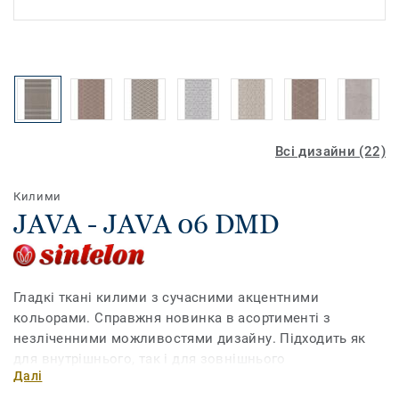
Всі дизайни (22)
Килими
JAVA - JAVA 06 DMD
Гладкі ткані килими з сучасними акцентними
кольорами. Справжня новинка в асортименті з
незліченними можливостями дизайну. Підходить як
для внутрішнього, так і для зовнішнього
Далі
використання. Підходить для домашніх тварин