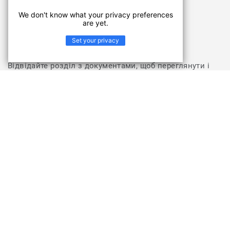
Документи
We don't know what your privacy preferences
are yet.
Set your privacy
Відвідайте розділ з документами, щоб переглянути і
завантажити інструкції з укладання та інші матеріали
для колекції SAGA
ПЕРЕЙТИ У РОЗДІЛ "ДОКУМЕНТИ ТА ЗОБРАЖЕННЯ"
Колекція SAGA
Особлива новинка серед килимів з 3D-ефектом.