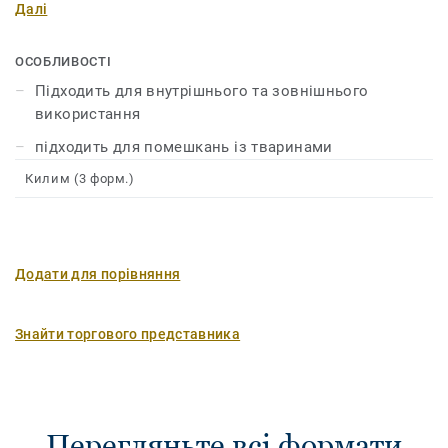
Далі
завдяки дуже міцній структурі та простоті догляду.
Нейтральні тони створюють мінімалістичний вигляд.
ОСОБЛИВОСТІ
Підходить для внутрішнього та зовнішнього
використання
підходить для помешкань із тваринами
Килим (3 форм.)
Додати для порівняння
Знайти торгового представника
Перегляньте всі формати