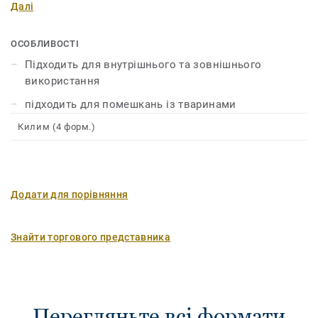
Далі
завдяки дуже міцній структурі та простоті догляду.
Нейтральні тони створюють мінімалістичний вигляд.
ОСОБЛИВОСТІ
Підходить для внутрішнього та зовнішнього
використання
підходить для помешкань із тваринами
Килим (4 форм.)
Додати для порівняння
Знайти торгового представника
Перегляньте всі формати