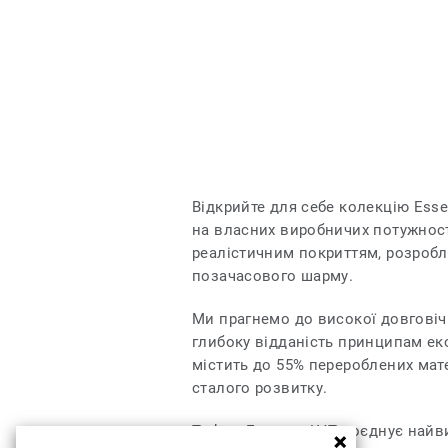
Відкрийте для себе колекцію Esse
на власних виробничих потужност
реалістичним покриттям, розроб
позачасового шарму.
Ми прагнемо до високої довговічн
глибоку відданість принципам ек
містить до 55% перероблених мат
сталого розвитку.
Tarkett Essence LVT поєднує найв