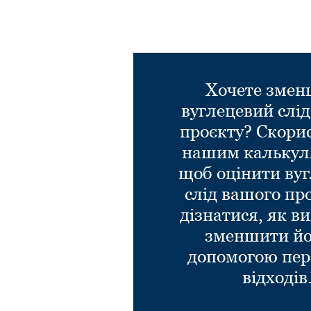
Хочете зме
вуглецевий слі
проєкту? Скори
нашим калькул
щоб оцінити ву
слід вашого пр
дізнатися, як в
зменшити йо
допомогою пер
відходів