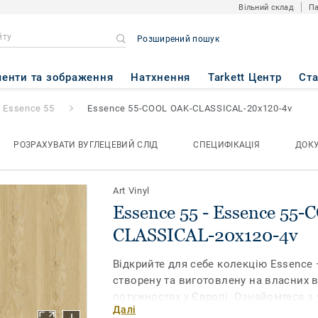
Вільний склад
Па
Розширений пошук
ence 55-COOL OAK-CLASSICAL
енти та зображення
Натхнення
Tarkett Центр
Ст
Essence 55
Essence 55-COOL OAK-CLASSICAL-20x120-4v
РОЗРАХУВАТИ ВУГЛЕЦЕВИЙ СЛІД
СПЕЦИФІКАЦІЯ
ДОК
Art Vinyl
Essence 55 - Essence 55
CLASSICAL-20x120-4v
Відкрийте для себе колекцію Essence —
створену та виготовлену на власних 
потужностях у Європі. Ознайомтеся з
Далі
реалістичним покриттям, розробленим