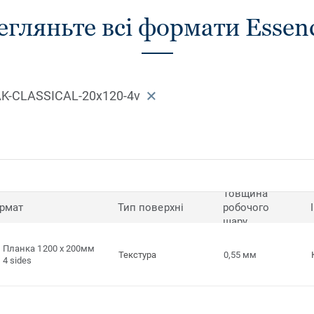
гляньте всі формати Essen
AK-CLASSICAL-20x120-4v
Товщина
рмат
Тип поверхні
робочого
шару
Планка 1200 x 200мм
Текстура
0,55 мм
4 sides