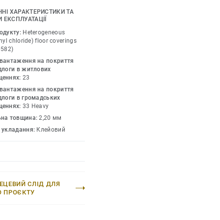
му.
ЧНІ ХАРАКТЕРИСТИКИ ТА
 ЕКСПЛУАТАЦІЇ
 нашої продукції та
одукту:
Heterogeneous
сть принципам
nyl chloride) floor coverings
0582)
олекція містить до 55%
авантаження на покриття
лює наше прагнення до
длоги в житлових
щеннях:
23
авантаження на покриття
тандарти якості,
длоги в громадських
ввідношення ціни й
щеннях:
33 Heavy
ьна товщина:
2,20 мм
б укладання:
Клейовий
ЕЦЕВИЙ СЛІД ДЛЯ
О ПРОЄКТУ