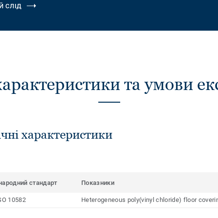
Й СЛІД
характеристики та умови ек
ічні характеристики
народний стандарт
Показники
SO 10582
Heterogeneous poly(vinyl chloride) floor cover