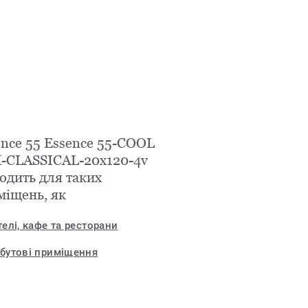
ence 55 Essence 55-COOL
-CLASSICAL-20x120-4v
одить для таких
міщень, як
телі, кафе та ресторани
бутові приміщення