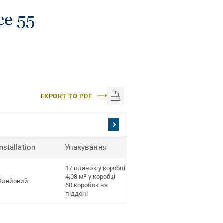
ce 55
EXPORT TO PDF
Installation
Упакування
17 планок у коробці
4,08 м² у коробці
Клейовий
60 коробок на
піддоні