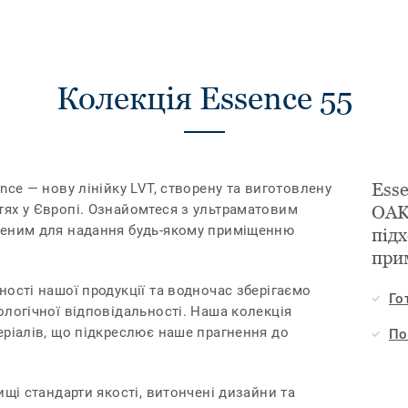
Колекція Essence 55
Ess
nce — нову лінійку LVT, створену та виготовлену
ях у Європі. Ознайомтеся з ультраматовим
OAK
леним для надання будь-якому приміщенню
підх
при
ості нашої продукції та водночас зберігаємо
Го
ологічної відповідальності. Наша колекція
еріалів, що підкреслює наше прагнення до
По
ищі стандарти якості, витончені дизайни та