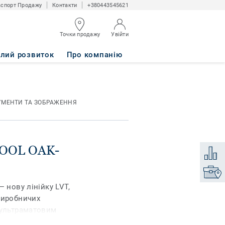
спорт Продажу
Контакти
+380443545621
Точки продажу
Увійти
-20x120-4v
алий розвиток
Про компанію
УМЕНТИ ТА ЗОБРАЖЕННЯ
-COOL OAK-
Додати
Знайти
 нову лінійку LVT,
виробничих
 ультраматовим
 для надання будь-