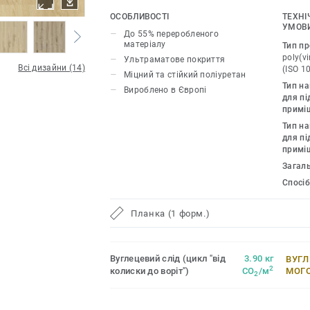
якому приміщенню позачасового шар
ОСОБЛИВОСТІ
ТЕХНІ
УМОВИ
До 55% переробленого
Ми прагнемо до високої довговічності
матеріалу
Тип пр
водночас зберігаємо глибоку віддані
poly(vi
Ультраматове покриття
Всі дизайни (14)
(ISO 1
екологічної відповідальності. Наша к
Міцний та стійкий поліуретан
Тип н
перероблених матеріалів, що підкрес
Вироблено в Європі
для пі
сталого розвитку.
примі
Тип н
Tarkett Essence LVT поєднує найвищі с
для пі
витончені дизайни та оптимальне спі
примі
якості.
Загал
Спосі
Планка (1 форм.)
Вуглецевий слід (цикл "від
3.90 кг
ВУГЛ
2
колиски до воріт")
CO
/м
МОГ
2