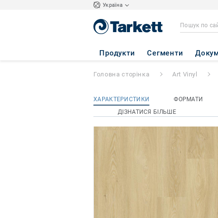
Україна
Essence 55
- Ess
Продукти
Сегменти
Докум
Головна сторінка
Art Vinyl
ХАРАКТЕРИСТИКИ
ФОРМАТИ
ДІЗНАТИСЯ БІЛЬШЕ