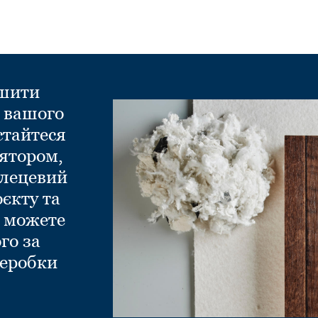
ншити
д вашого
стайтеся
ятором,
глецевий
оєкту та
и можете
го за
еробки
.