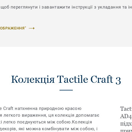
щоб переглянути і завантажити інструкції з укладання та ін
ЗОБРАЖЕННЯ"
Колекція Tactile Craft 3
Tact
le Craft натхненна природною красою
ля легкого вираження, ця колекція допомагає
AD4
кі легко поєднуються між собою.Колекція
підх
декорів, які можна комбінувати між собою, і
при