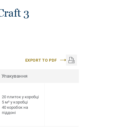
raft 3
EXPORT TO PDF
Упакування
20 плиток у коробці
5 м² у коробці
40 коробок на
піддоні