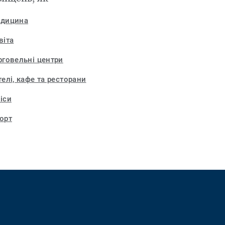
дицина
віта
рговельні центри
телі, кафе та ресторани
іси
орт