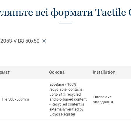
ляньте всі формати Tactile C
 2053-V B8 50x50
рмат
Основа
Installation
EcoBase - 100%
recyclable, contains
up to 91% recycled
Плаваюче
Tile 500x500mm
and bio-based content
укладання
- Recycled content is
externally verified by
Lloyds Register