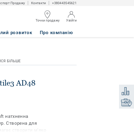
спорт Продажу
Контакти
+380443545621
Точки продажу
Увійти
 50x50
алий розвиток
Про компанію
ИСЯ БІЛЬШЕ
ctile3 AD48
Додати
Знайти
aft натхненна
р. Створена для
магає створити м'яко