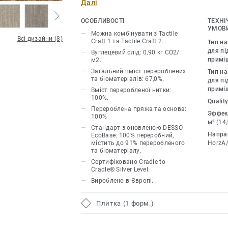
Далі
окреслені зони, які легко поєднуютьс
складається з трьох гармонійних деко
ОСОБЛИВОСТІ
ТЕХНІ
комбінувати між собою, і ідеально пі
УМОВИ
Можна комбінувати з Tactile
Всі дизайни (8)
плавних переходів у багатофункціона
Craft 1 та Tactile Craft 2.
Тип н
зонах.Tactile Craft 3, що відрізняєтьс
для пі
Вуглецевий слід: 0,90 кг CO2/
примі
м2.
органічними лініями, надає глибини та
Загальний вміст перероблених
Тип н
підкреслюючи природну красу приміщ
та біоматеріалів: 67,0%.
для пі
стандартно комплектується нашою в
примі
Вміст переробленої нитки:
основою EcoBase, в якій новий біок
100%.
Quality
Перероблена пряжа та основа:
основний компонент, що раніше скла
Эффек
100%
нафтопродуктів.Ця колекція є частиною
м² (14
Стандарт з оновленою DESSO
Selection.
Напра
EcoBase: 100% переробний,
містить до 91% переробленого
HorzA
та біоматеріалу.
Сертифіковано Cradle to
Cradle® Silver Level.
Вироблено в Європі.
Плитка (1 форм.)