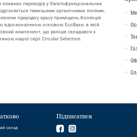
я плавних переходів у багатофункціональних
 відрізняється темнішими органічними лініями,
Ме
реслюючи природну красу приміщень.Колекція
Ос
ю вдосконаленою основою EcoBase, в якій
овний компонент, що раніше складався з
То
иною нашої серії Circular Selection.
Го
Оф
Сп
атково
Підписатися
Follow
Follow
ний склад
us
us