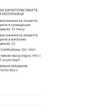
я між собою.Колекція
рів, які можна
ЧНІ ХАРАКТЕРИСТИКИ ТА
дходить для створення
 ЕКСПЛУАТАЦІЇ
льних робочих
авантаження на покриття
я темнішими
длоги в громадських
щеннях:
33 Heavy
 чіткості,
авантаження на покриття
ень.Колекція
длоги в житлових
досконаленою
щеннях:
23
омпонент замінює
 Certifications:
ISO 14001
дався з
тивная масса ворса:
490 г/
 нашої серії Circular
,5 унция/ярд²)
влення укладання:
/VertA/Mono