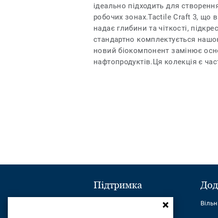
ідеально підходить для створенн
робочих зонах.Tactile Craft 3, що
надає глибини та чіткості, підк
стандартно комплектується нашо
новий біокомпонент замінює осн
нафтопродуктів.Ця колекція є част
Підтримка
Дод
Надіслати повідомлення
Віль
Телефон: