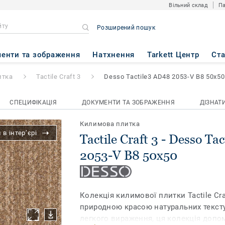
Вільний склад
Па
Розширений пошук
Desso Tactile3 AD48 2053-V B8
енти та зображення
Натхнення
Tarkett Центр
Ст
итка
Tactile Craft 3
Desso Tactile3 AD48 2053-V B8 50x50
СПЕЦИФІКАЦІЯ
ДОКУМЕНТИ ТА ЗОБРАЖЕННЯ
ДІЗНАТ
Килимова плитка
в інтер’єрі
Tactile Craft 3 - Desso Ta
2053-V B8 50x50
Колекція килимової плитки Tactile Cr
природною красою натуральних тексту
легкого вираження, ця колекція допо