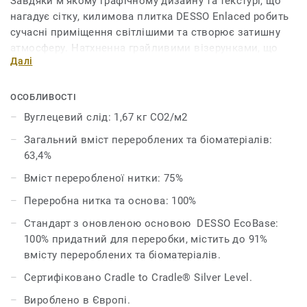
Завдяки м'якому графічному дизайну та текстурі, що
нагадує сітку, килимова плитка DESSO Enlaced робить
сучасні приміщення світлішими та створює затишну
атмосферу. Натхненна грайливими візерунками, що
Далі
утворюються під дією природного світла, яке проникає
крізь сітчасті структури, колекція представляє широку
палітру світлих кольорів — від нейтральних до
ОСОБЛИВОСТІ
яскравих акцентів. Кожна плитка виготовлена з
Вуглецевий слід: 1,67 кг CO2/м2
фарбованої в масі нитки PA6, що на 75% складається з
Загальний вміст перероблених та біоматеріалів:
переробленого матеріалу, та основи EcoBase®. Це
63,4%
рішення забезпечує довговічність і дозволяє
повернути килимову плитку для переробки після
Вміст переробленої нитки: 75%
закінчення терміну експлуатації.DESSO Enlaced
Переробна нитка та основа: 100%
стандартно постачається з нашою вдосконаленою
основою EcoBase, в якій новий біокомпонент замінює
Стандарт з оновленою основою DESSO EcoBase:
основний компонент, що раніше складався з
100% придатний для переробки, містить до 91%
нафтопродуктів.Ця колекція є частиною нашої серії
вмісту перероблених та біоматеріалів.
Circular Selection.
Сертифіковано Cradle to Cradle® Silver Level.
Вироблено в Європі.