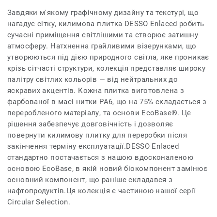
Завдяки м'якому графічному дизайну та текстурі, що
нагадує сітку, килимова плитка DESSO Enlaced робить
сучасні приміщення світлішими та створює затишну
атмосферу. Натхненна грайливими візерунками, що
утворюються під дією природного світла, яке проникає
крізь сітчасті структури, колекція представляє широку
палітру світлих кольорів — від нейтральних до
яскравих акцентів. Кожна плитка виготовлена з
фарбованої в масі нитки PA6, що на 75% складається з
переробленого матеріалу, та основи EcoBase®. Це
рішення забезпечує довговічність і дозволяє
повернути килимову плитку для переробки після
закінчення терміну експлуатації.DESSO Enlaced
стандартно постачається з нашою вдосконаленою
основою EcoBase, в якій новий біокомпонент замінює
основний компонент, що раніше складався з
нафтопродуктів.Ця колекція є частиною нашої серії
Circular Selection.