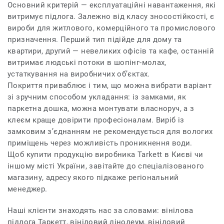
Основний критерій — експлуатаційні навантаження, які
витримує підлога. Залежно від класу зносостійкості, є
вироби для житлового, комерційного та промислового
призначення. Перший тип підійде для дому та
квартири, другий — невеликих офісів та кафе, останній
витримає людські потоки в шопінг-молах,
устаткування на виробничих об’єктах.
Покриття приваблює і тим, що можна вибрати варіант
зі зручним способом укладання: із замками, як
паркетна дошка, можна монтувати власноруч, а з
клеєм краще довірити професіоналам. Виріб із
замковим з’єднанням не рекомендується для вологих
приміщень через можливість проникнення води.
Щоб купити продукцію виробника Tarkett в Києві чи
іншому місті України, завітайте до спеціалізованого
магазину, адресу якого підкаже регіональний
менеджер.
Наші клієнти знаходять нас за словами: вінілова
підлога Таркетт, вініловий лінолеум, вініловий