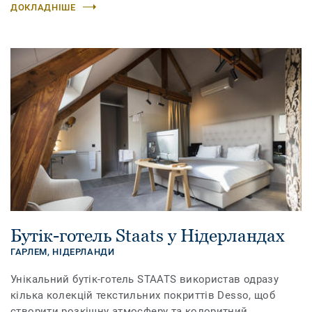
ДОКЛАДНІШЕ
Бутік-готель Staats у Нідерландах
ГАРЛЕМ,
НІДЕРЛАНДИ
Унікальний бутік-готель STAATS використав одразу
кілька колекцій текстильних покриттів Desso, щоб
створити розкішну атмосферу та колоритний