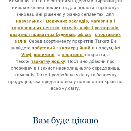
Компанія Tarkett є світовим лідером у виробництві
високоякісних покриттів для підлоги і пропонує
інноваційні рішення у різних сегментах: для
навчальних
і
медичних закладів
,
магазинів і
торговельних центрів
,
готелів, кафе і ресторанів
,
квартир і приватних будинків
,
офісів
і
спортивних
залів
. Серед асортименту покриттів Tarkett Ви
знайдете
побутовий
та
комерційний
лінолеум,
Art
Vinyl
,
килимові
та
спортивні
покриття, а
також
паркетну дошку
. Постійно дбаючи про
споживачів і захист навколишнього середовища,
компанія Tarkett розробляє якісну та безпечну
продукцію, яка представлена у понад сотні країн по
всьому світу.
Вам буде цікаво